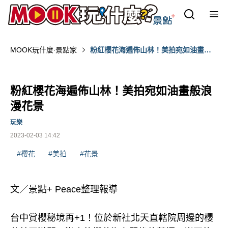
MOOK玩什麼‧景點家
粉紅櫻花海遍佈山林！美拍宛如油畫般
浪漫花景
粉紅櫻花海遍佈山林！美拍宛如油畫般浪
漫花景
玩樂
2023-02-03 14:42
#櫻花
#美拍
#花景
文／景點+ Peace整理報導
台中賞櫻秘境再+1！位於新社北天直轄院周邊的櫻