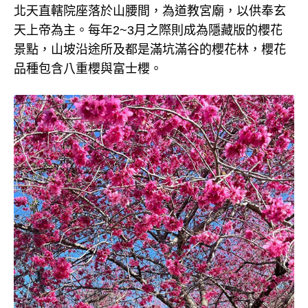
北天直轄院座落於山腰間，為道教宮廟，以供奉玄
天上帝為主。每年2~3月之際則成為隱藏版的櫻花
景點，山坡沿途所及都是滿坑滿谷的櫻花林，櫻花
品種包含八重櫻與富士櫻。