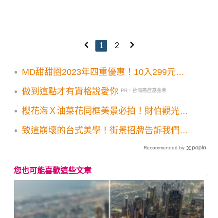
1
2
MD甜甜圈2023年四重優惠！10入299元紅
包袋甜蜜卡登場
做到這點才有資格說愛你
PR・台灣癌症基金會
櫻花海Ｘ油菜花同框美景必拍！財伯觀光果
園花景免費賞
致這崩壞的台式美學！街景招牌告訴我們的
九件事
Recommended by
您也可能喜歡這些文章