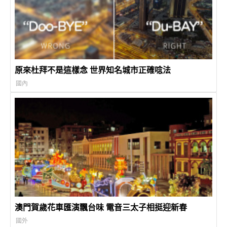
原來杜拜不是這樣念 世界知名城市正確唸法
國內
澳門賀歲花車匯演飄台味 電音三太子相挺迎新春
國外