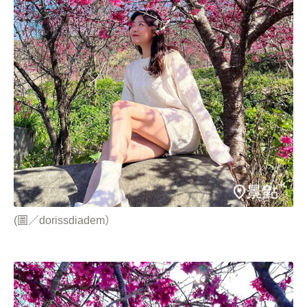
(圖／dorissdiadem）