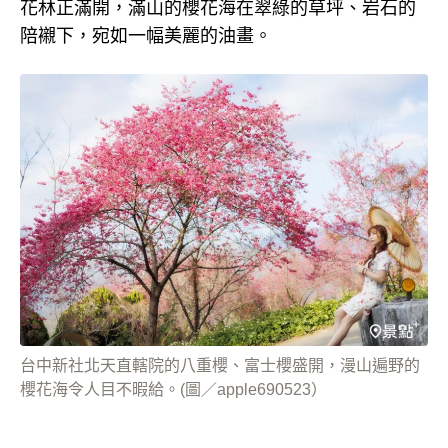
花林正滿開，滿山的櫻花海在翠綠的草坪、岩石的
陪襯下，宛如一幅美麗的油畫。
台中新社北天直轄院的八重櫻、富士櫻盛開，漫山遍野的
櫻花海令人目不暇給。(圖／apple690523）