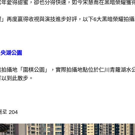
當年愛得甜蜜，卻也分得快速，如今宋慧喬在黑暗榮耀獲
！
耀」再度贏得收視與演技進步好評，以下6大黑暗榮耀拍攝
中央湖公園
盤拍攝地「圍棋公園」，實際拍攝地點位於仁川青蘿湖水
可以到此散步。
로 204