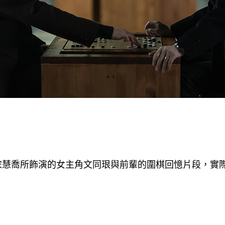
宋慧喬所飾演的女主角文同珢與前輩的圍棋回憶片段，實