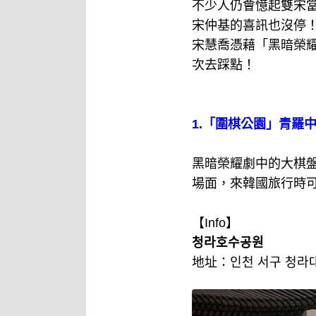
不少人仍會憶起雙宋
宋仲基的喜訊也沒停
宋慧喬憑藉「黑暗榮
次去踩點！
1.「圍棋公園」青羅
黑暗榮耀劇中的大棋
場面，來韓國旅行時
【Info】
청라호수공원
地址：인천 서구 청라대