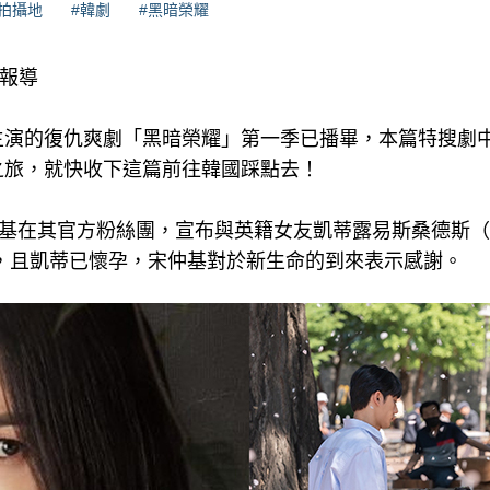
#拍攝地
#韓劇
#黑暗榮耀
理報導
主演的復仇爽劇「黑暗榮耀」第一季已播畢，本篇特搜劇中
之旅，就快收下這篇前往韓國踩點去！
基在其官方粉絲團，宣布與英籍女友凱蒂露易斯桑德斯（Katy
記結婚，且凱蒂已懷孕，宋仲基對於新生命的到來表示感謝。