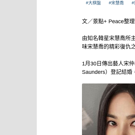
#大棋盤
#宋慧喬
文／景點+ Peace整
由知名韓星宋慧喬所
味宋慧喬的精彩復仇
1月30日傳出藝人宋仲
Saunders）登