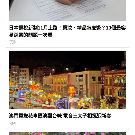
日本退稅新制11月上路！藥妝、精品怎麼退？10個最容
易踩雷的問題一次看
玩樂
澳門賀歲花車匯演飄台味 電音三太子相挺迎新春
國外