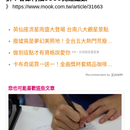
》
https://www.mook.com.tw/article/31663
英仙座流星雨盛大登場 台南八大觀星景點
廢墟竟是夢幻美照地！全台五大熱門荒廢名
景
做到這點才有資格說愛你
PR・台灣癌症基金會
卡布奇諾買一送一！金曲獎杯套精品咖啡第
2杯10元LINE禮物加碼送
Recommended by
您也可能喜歡這些文章