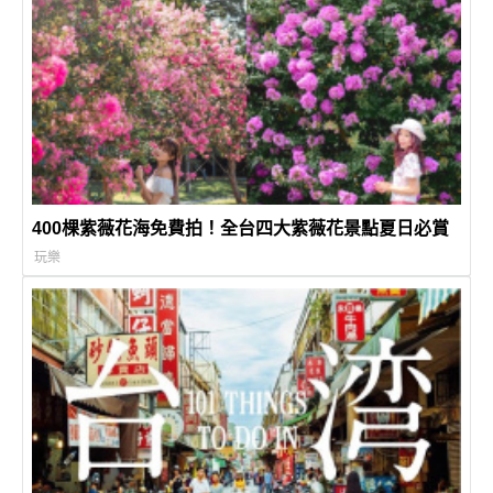
400棵紫薇花海免費拍！全台四大紫薇花景點夏日必賞
玩樂