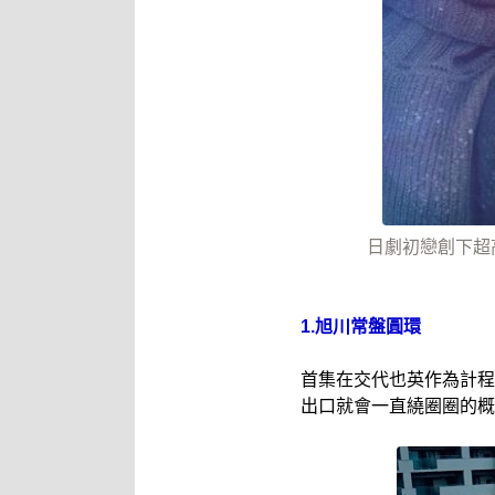
日劇初戀創下超高
1.旭川常盤圓環
首集在交代也英作為計程
出口就會一直繞圈圈的概