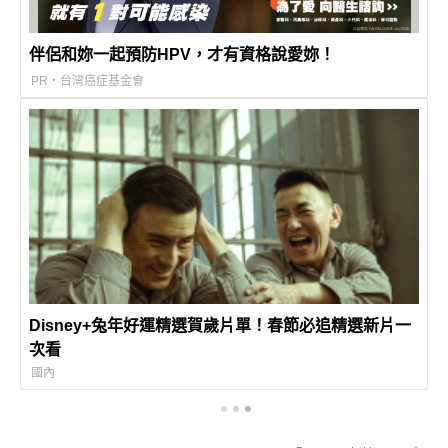
伴侶和妳一起預防HPV，才有資格說愛妳！
PR・台灣癌症基金會
Disney+兔年好運精選賀歲片單！春節必追精選新片一
次看
國內