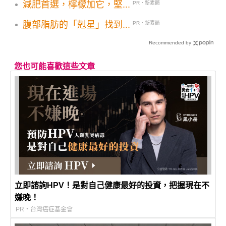
減肥首選，檸檬加它，堅...
PR・新素簡
腹部脂肪的「剋星」找到...
PR・新素簡
Recommended by
您也可能喜歡這些文章
立即諮詢HPV！是對自己健康最好的投資，把握現在不
嫌晚！
PR・台灣癌症基金會