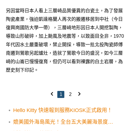
另因當時日本人看上三層崎品質優異的白瓷土，為了發展
陶瓷產業，強迫凱達格蘭人再次的搬遷移居到中社（今日
復興崗國防大學一帶），三層崎地形因日本人開挖製陶，
導致山形破碎，加上颱風及地震等，以致面目全非，1970
年代因水土嚴重破壞，禁止開採，導致一批北投陶瓷師傅
南遷到鶯歌另起爐灶，造就了鶯歌今日的盛況，如今三層
崎的山崙已慢慢復育，但仍可以看到裸露的白土岩層，為
歷史刻下印記。
1
2
Hello Kitty 快速報到服務KIOSK正式啟用！
媲美國外海島風光！全台五大美麗海景度假
風景點