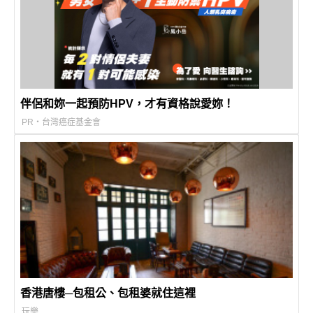
伴侶和妳一起預防HPV，才有資格說愛妳！
PR・台灣癌症基金會
香港唐樓─包租公、包租婆就住這裡
玩樂