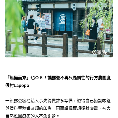
「無備而來」也ＯＫ！讓露營不再只是嚮往的行方農園度
假村Lapopo
一般露營容易給人事先得做許多準備，還得自己搭設帳篷
與備料等稍嫌麻煩的印象，因而讓偶爾想遠離塵囂，被大
自然包圍療癒的人不免卻步。