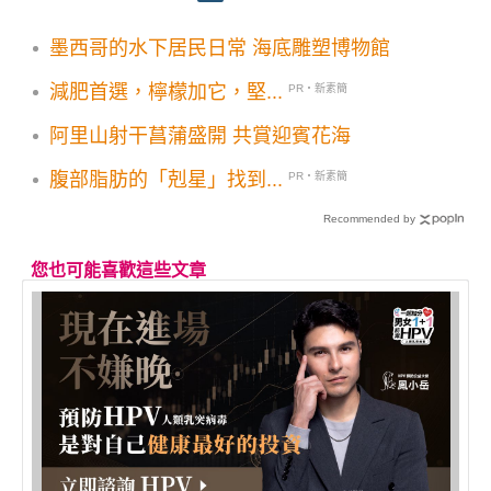
墨西哥的水下居民日常 海底雕塑博物館
減肥首選，檸檬加它，堅...
PR・新素簡
阿里山射干菖蒲盛開 共賞迎賓花海
腹部脂肪的「剋星」找到...
PR・新素簡
Recommended by
您也可能喜歡這些文章