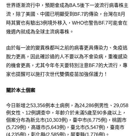
世界逐漸流行中，預期會成為BA.5後下一波流行病毒株主
流，除了美國、中國已明顯受到BF.7的傳染，台灣在8月
時其實也有驗出3例境外移入，WHO也警告BF.7可能會在
幾週內就成為全球主流病毒株。
由於每一波的變異株都叫之前的病毒更具傳染力、免疫逃
脫力更高，因此確診過的人不要以為不會染病，重複感染
的機會更高，尤其今年冬天要特別注意BF.7的大流行，專
家也提醒可以施打次世代雙價疫苗加強保護力！
關於本土個案
今日新增之53,356例本土病例，為24,286例男性、29,058
例女性、12例調查中，年齡介於未滿5歲至90多歲以上，
個案分布為新北市(10,303例)，臺中市(6,775例)，桃園市
(5,729例)，高雄市(5,643例)，臺北市(5,547例)，臺南市
(4,235例)，彰化縣(2,585例)，屏東縣(1,776例)。