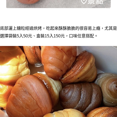
底部灑上糖粒經過烘烤，吃起來酥酥脆脆的很容易上癮，尤其是
擇袋裝5入50元、盒裝15入150元，口味任意搭配。