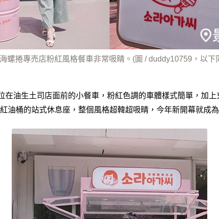
海螺捲專売店粉紅風格餐車非常吸睛。(圖 / duddy10759，以下
位在油生土司店面前的小餐車，粉紅色調的車體樣式簡單，加上充
紅油桶的站式休息座，整個風格超韓超吸睛，今年新開幕就成為