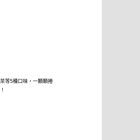
茶等5種口味，一顆顆捲
！