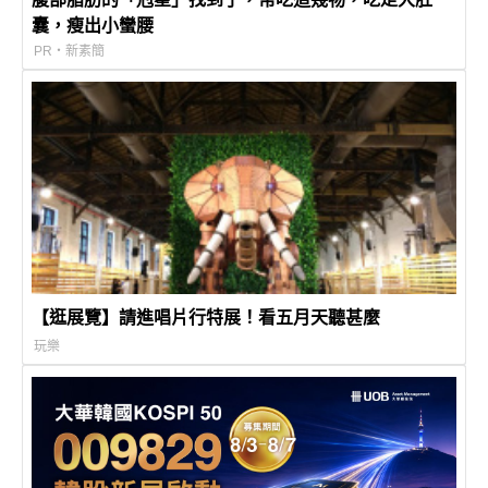
囊，瘦出小蠻腰
PR・新素簡
【逛展覽】請進唱片行特展！看五月天聽甚麼
玩樂