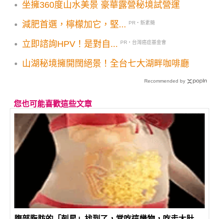
坐擁360度山水美景 豪華露營秘境試營運
減肥首選，檸檬加它，堅...
PR・新素簡
立即諮詢HPV！是對自...
PR・台灣癌症基金會
山湖秘境擁開闊絕景！全台七大湖畔咖啡廳
Recommended by
您也可能喜歡這些文章
腹部脂肪的「剋星」找到了，常吃這幾物，吃走大肚