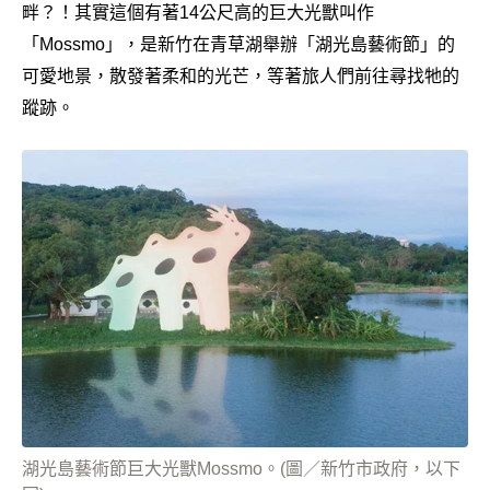
畔？！其實這個有著14公尺高的巨大光獸叫作
「Mossmo」，是新竹在青草湖舉辦「湖光島藝術節」的
可愛地景，散發著柔和的光芒，等著旅人們前往尋找牠的
蹤跡。
湖光島藝術節巨大光獸Mossmo。(圖／新竹市政府，以下