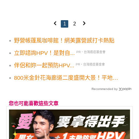
1
2
野營帳篷風咖啡館！網美露營感打卡熱點
立即諮詢HPV！是對自...
PR・台灣癌症基金會
伴侶和妳一起預防HPV...
PR・台灣癌症基金會
800米金針花海廊道二度盛開大景！平地免
費賞花景點3大順遊地推薦
Recommended by
您也可能喜歡這些文章