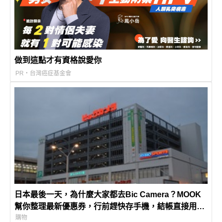
做到這點才有資格說愛你
PR・台灣癌症基金會
日本最後一天，為什麼大家都去Bic Camera？MOOK
幫你整理最新優惠券，行前趕快存手機，結帳直接用，
最高省10%
購物