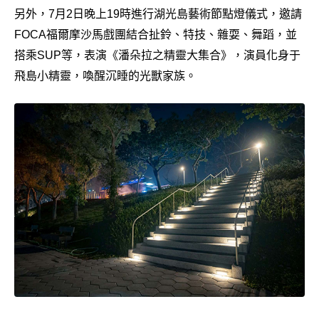
另外，7月2日晚上19時進行湖光島藝術節點燈儀式，邀請
FOCA福爾摩沙馬戲團結合扯鈴、特技、雜耍、舞蹈，並
搭乘SUP等，表演《潘朵拉之精靈大集合》，演員化身于
飛島小精靈，喚醒沉睡的光獸家族。