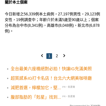
關於本土個案
今日新增之56,339例本土病例，27,197例男性，29,123例
女性，19例調查中；年齡介於未滿5歲至90歲以上；個案
分布為台中市(8,341例)，高雄市(8,048例)，新北市(6,878
例)。
1
2
全台最美六座橋絕對必拍！快讓IG充滿美照
超質感系IG打卡名店！台北六大網美咖啡廳
減肥首選，檸檬加它，堅...
PR・新素簡
腹部脂肪的「剋星」找到...
PR・新素簡
Recommended by