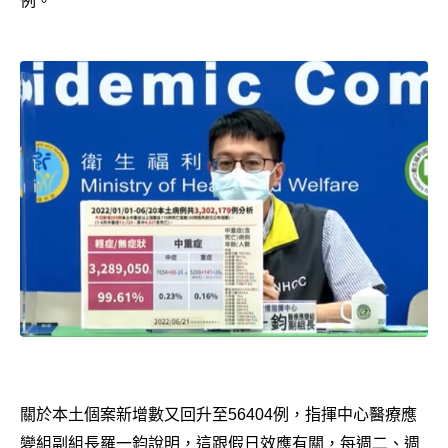
例。
關於本土個案新增數又回升至56404例，指揮中心醫療應
變組副組長羅一鈞說明，這跟假日效應有關，每週二、週