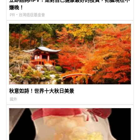
立即諮詢HPV！是對自己健康最好的投資，把握現在不
嫌晚！
PR・台灣癌症基金會
秋意如詩！世界十大秋日美景
國外