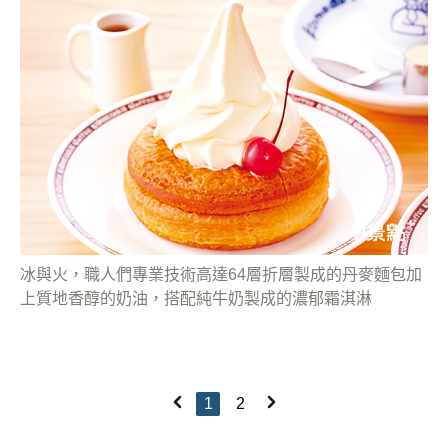
冰與火，職人們專業技術高達64層折層製成的丹麥麵包加
上質地香醇的奶油，搭配純牛奶製成的濃郁霜淇淋
1
2