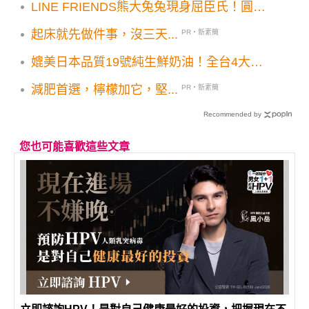
LINE FRIENDS熊大兔兔現身屈臣氏！圓形
箱包麻布提袋麥克風5款自綠好物必收！
起床就先做件事，沒三天...
PR・新素簡
媲美日本品質19號純生鮮奶油！全台4大人
氣質感甜點麵包吃得到
減肥首選，檸檬加它，堅...
PR・新素簡
Recommended by
您也可能喜歡這些文章