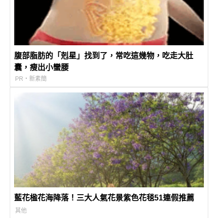
腹部脂肪的「剋星」找到了，常吃這幾物，吃走大肚
囊，瘦出小蠻腰
PR・新素簡
藍花楹花海降落！三大人氣花景紫色花毯51連假推薦
其他