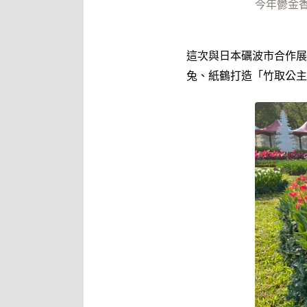
今年鬱金
這次與日本礪波市合作展
兔、紙鶴打造「竹取公主