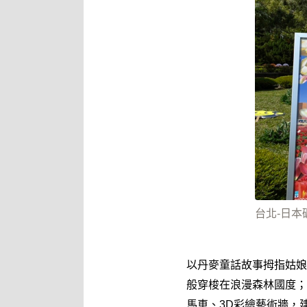
台北-日
以丹麥童話故事拇指姑娘
般穿梭在浪漫森林國度；
馬車、3D彩繪藝術牆，