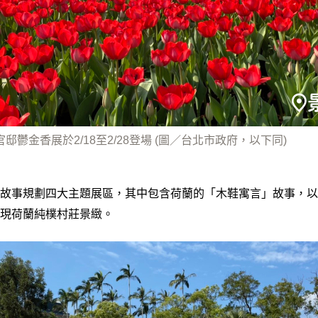
官邸鬱金香展於2/18至2/28登場 (圖／台北市政府，以下同)
故事規劃四大主題展區，其中包含荷蘭的「木鞋寓言」故事，以
現荷蘭純樸村莊景緻。