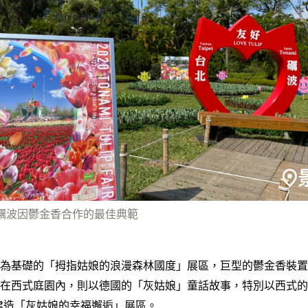
本礪波因鬱金香合作的最佳典範
為基礎的「拇指姑娘的浪漫森林國度」展區，巨型的鬱金香裝置
在西式庭園內，則以德國的「灰姑娘」童話故事，特別以西式的
建造「灰姑娘的幸福邂逅」展區。