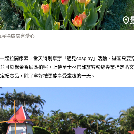
節展場處處有愛心
讚一起拉開序幕，當天特別舉辦「遇見cosplay」活動，遊客只
並且於鬱金香展區拍照，上傳至士林官邸旅客粉絲專業指定貼文
定紀念品，除了拿好禮更能享受童趣的一天。