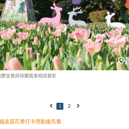
的鬱金香與荷蘭風車相得異彰
1
2
福韭菜花季打卡亮點搶先看