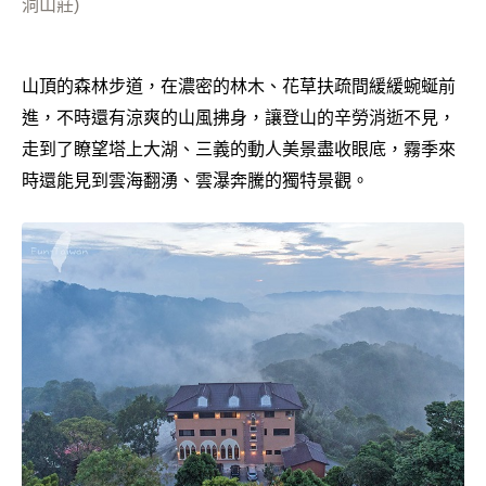
洞山莊)
山頂的森林步道，在濃密的林木、花草扶疏間緩緩蜿蜒前
進，不時還有涼爽的山風拂身，讓登山的辛勞消逝不見，
走到了瞭望塔上大湖、三義的動人美景盡收眼底，霧季來
時還能見到雲海翻湧、雲瀑奔騰的獨特景觀。