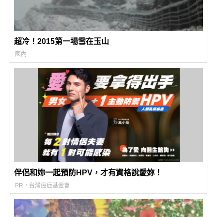
超冷！2015第一場雪在玉山
國內
伴侶和妳一起預防HPV，才有資格說愛妳！
PR・台灣癌症基金會