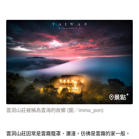
雲洞山莊被稱為雲海的故鄉 (圖／imma_pon)
雲洞山莊因常是雲霧籠罩、瀰漫，彷彿是雲霧的家一般，