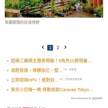
景觀開闊的民宿視野
1
2
超萌三麗鷗主題房開箱！8角色10房間暑假
必住
減肥首選，檸檬加它，堅...
PR・新素簡
立即諮詢HPV！是對自...
PR・台灣癌症基金會
東京小巴睡一晚 移動旅館Caravan Tokyo吸
睛
Recommended by