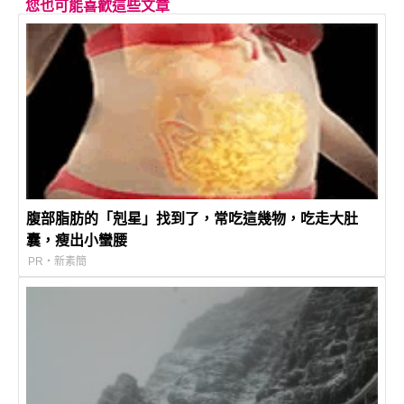
您也可能喜歡這些文章
腹部脂肪的「剋星」找到了，常吃這幾物，吃走大肚
囊，瘦出小蠻腰
PR・新素簡