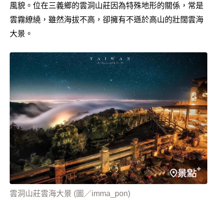
風貌。位在三義鄉的雲洞山莊因為特殊地形的關係，常是
雲霧繚繞，雖然海拔不高，卻擁有不遜於高山的壯闊雲海
大景。
雲洞山莊雲海大景 (圖／imma_pon)