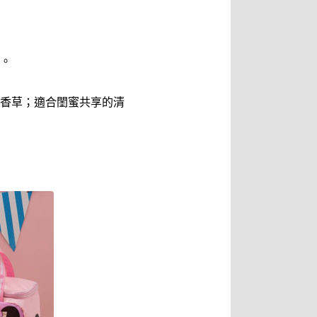
）
。
香草；適合閨蜜共享的清