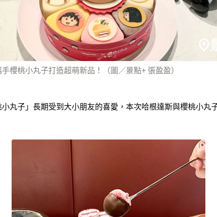
攜手櫻桃小丸子打造超萌新品！（圖／景點+ 張盈盈）
桃小丸子」長期受到大小朋友的喜愛，本次哈根達斯與櫻桃小丸