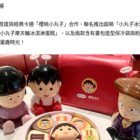
報導
azsg首度與經典卡通「櫻桃小丸子」合作，聯名推出超萌「小丸子
小丸子摩天輪冰淇淋蛋糕」，以及兩款含有書包造型保冷袋與粉
童趣時光！