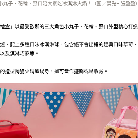
小丸子、花輪、野口陪大家吃冰淇淋火鍋！（圖／景點+ 張盈盈
禮盒」以最受歡迎的三大角色小丸子、花輪、野口外型精心打造
爐，配上多種口味冰淇淋球，包含絕不會出錯的經典口味草莓、
以及淇淋巧酥等。
的造型陶瓷火鍋爐鍋身，還可當作擺飾或是收藏。