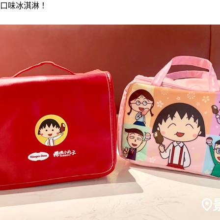
口味冰淇淋！