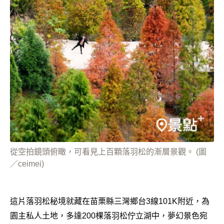
從空拍鏡頭俯瞰，可看見上百顆落羽松的漸層景觀。 (圖
／ceimei)
這片落羽松秘境就藏在苗栗縣三灣鄉台3線101K附近，為
園主私人土地，多達200棵落羽松佇立湖中，夢幻景色宛