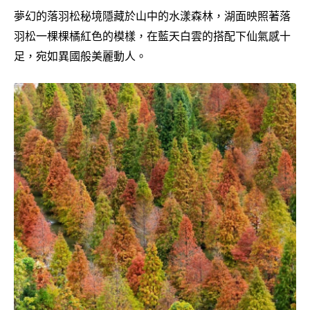
夢幻的落羽松秘境隱藏於山中的水漾森林，湖面映照著落
羽松一棵棵橘紅色的模樣，在藍天白雲的搭配下仙氣感十
足，宛如異國般美麗動人。