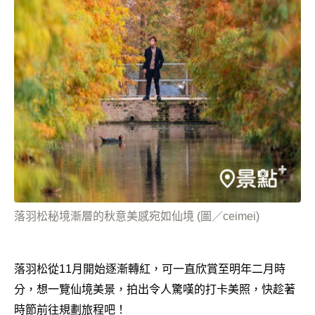
落羽松秘境漸層的秋意美感宛如仙境 (圖／ceimei)
落羽松從11月開始逐漸轉紅，可一直欣賞至明年二月時
分，想一覽仙境美景，拍出令人驚嘆的打卡美照，快趁著
時節前往規劃旅程吧！