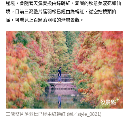
秘境，會隨著天氣變換由綠轉紅，漸層的秋意美感宛如仙
境。目前三灣整片落羽松已經由綠轉紅，從空拍鏡頭俯
瞰，可看見上百顆落羽松的漸層景觀。
三灣整片落羽松已經由綠轉紅 (圖／style_0821)