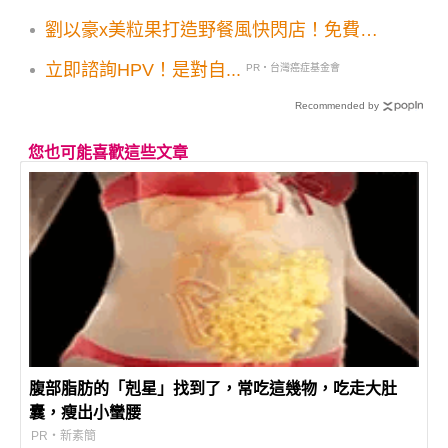
劉以豪x美粒果打造野餐風快閃店！免費喝3
款蘇打飲 戶外好禮加碼抽
立即諮詢HPV！是對自...
PR・台灣癌症基金會
Recommended by
您也可能喜歡這些文章
腹部脂肪的「剋星」找到了，常吃這幾物，吃走大肚
囊，瘦出小蠻腰
PR・新素簡