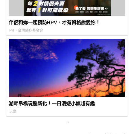
伴侶和妳一起預防HPV，才有資格說愛妳！
PR・台灣癌症基金會
湖畔吊橋玩遍新化！一日漫遊小鎮超有趣
玩樂