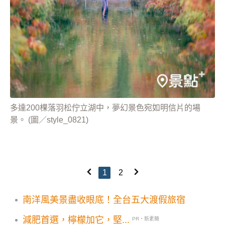
多達200棵落羽松佇立湖中，夢幻景色宛如明信片的場
景。 (圖／style_0821)
1
2
南洋風美景盡收眼底！全台五大渡假旅宿
減肥首選，檸檬加它，堅...
PR・新素簡