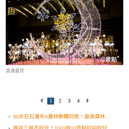
浪漫星月
1
2
3
4
30米巨石瀑布X叢林鞦韆同框！最美森林步
道秘境露天水池必打卡
誰說三峽不好玩！10小時10景點好拍好玩一