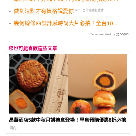
整天
做到這點才有資格說愛你
PR・台灣癌症基金會
幾何線條IG設計感時尚大片必拍！全台10大
特色美感樓梯建築
Recommended by
您也可能喜歡這些文章
晶華酒店5款中秋月餅禮盒登場！早鳥預購優惠8折必搶
國內