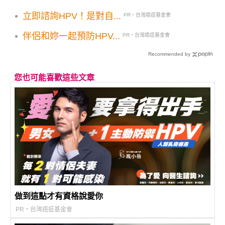
風！停班停課一覽大規模劇烈豪雨要注意
立即諮詢HPV！是對自...
PR・台灣癌症基金會
伴侶和妳一起預防HPV...
PR・台灣癌症基金會
Recommended by
您也可能喜歡這些文章
做到這點才有資格說愛你
PR・台灣癌症基金會