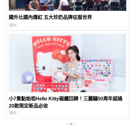
國外比國內還紅 五大珍奶品牌征服世界
國內
小7集點始祖Hello Kitty磁鐵回歸！三麗鷗50周年超過
20款限定新品必收
國內