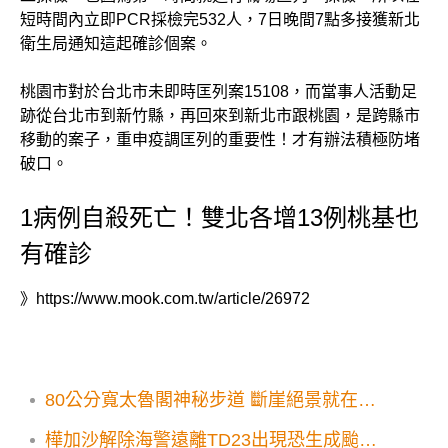
短時間內立即PCR採檢完532人，7日晚間7點多接獲新北
衛生局通知這起確診個案。
桃園市對於台北市未即時匡列案15108，而當事人活動足
跡從台北市到新竹縣，再回來到新北市跟桃園，是跨縣市
移動的案子，重申疫調匡列的重要性！才有辦法積極防堵
破口。
1病例自殺死亡！雙北各增13例桃基也
有確診
》
https://www.mook.com.tw/article/26972
80公分寬太魯閣神秘步道 斷崖絕景就在腳
下
樺加沙解除海警遠離TD23出現恐生成颱