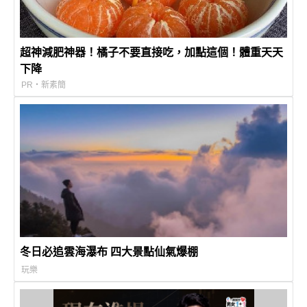
超神減肥神器！橘子不要直接吃，加點這個！體重天天
下降
PR・新素簡
冬日必追雲海瀑布 四大景點仙氣爆棚
玩樂