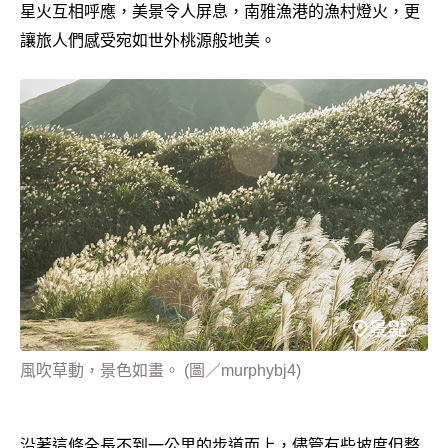
星火互相呼應，美景令人屏息，南雅漁港的漁村燈火，更
讓旅人們感受宛如世外桃源般地美。
風吹草動，景色如畫。 (圖／murphybj4)
沿著這條全長不到一公里的步道而上，儘管有些坡度但整