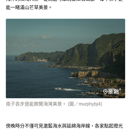
能一睹滿山芒草美景。
南子吝步道能飽覽海灣美景。 (圖／murphybj4)
傍晚時分不僅可見澈藍海水與延綿海岸線，各家點起燈光