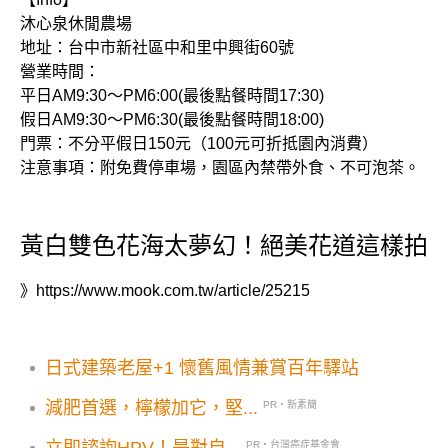
沐心泉休閒農場
地址：台中市新社區中和里中興街60號
營業時間：
平日AM9:30～PM6:00(最後點餐時間17:30)
假日AM9:30～PM6:30(最後點餐時間18:00)
門票：不分平假日150元（100元可折抵園內消費）
注意事項：附免費停車場，園區內禁帶外食、不可泡茶。
黃白雙色花海太夢幻！絕美花道這樣拍
》
https://www.mook.com.tw/article/25215
日式建築老屋+1 懷舊風情兼賞百年驛站
減肥首選，檸檬加它，堅...
PR・新素簡
立即諮詢HPV！是對自...
PR・台灣癌症基金會