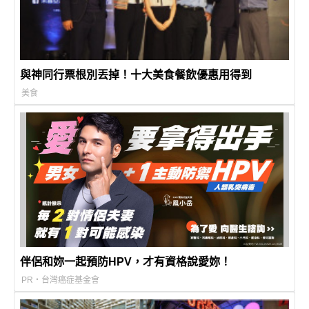
與神同行票根別丟掉！十大美食餐飲優惠用得到
美食
伴侶和妳一起預防HPV，才有資格說愛妳！
PR・台灣癌症基金會