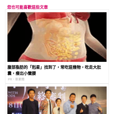
您也可能喜歡這些文章
腹部脂肪的「剋星」找到了，常吃這幾物，吃走大肚
囊，瘦出小蠻腰
PR・新素簡