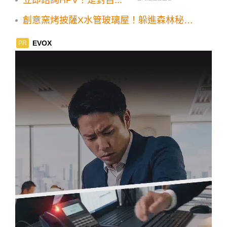
創意窯烤披薩X水管玻璃屋！躲進森林秘境
找自己
EVOX
PR