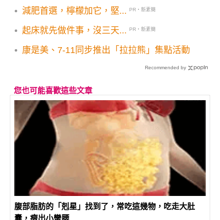
餐具，懂逛的人都來這裡挖寶
減肥首選，檸檬加它，堅...
PR・新素簡
起床就先做件事，沒三天...
PR・新素簡
康是美、7-11同步推出「拉拉熊」集點活動
Recommended by
您也可能喜歡這些文章
腹部脂肪的「剋星」找到了，常吃這幾物，吃走大肚
囊，瘦出小蠻腰