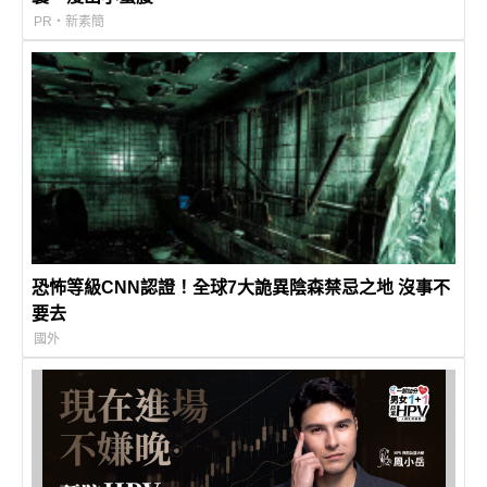
PR・新素簡
恐怖等級CNN認證！全球7大詭異陰森禁忌之地 沒事不
要去
國外