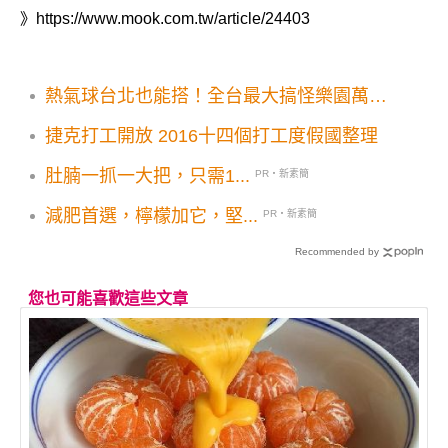
》
https://www.mook.com.tw/article/24403
熱氣球台北也能搭！全台最大搞怪樂園萬聖
節限定
捷克打工開放 2016十四個打工度假國整理
肚腩一抓一大把，只需1...
PR・新素簡
減肥首選，檸檬加它，堅...
PR・新素簡
Recommended by
您也可能喜歡這些文章