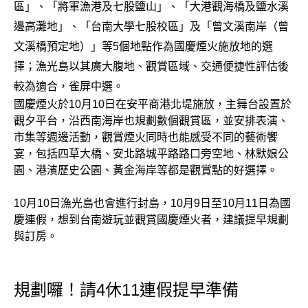
區」、「將軍漁港及七股鹽山」、「大港觀海橋及鹽水溪
邊高灘地」、「台南大學七股校區」及「曾文溪南岸（曾
文溪橋預定地）」等5個地點作為國慶煙火施放地的選
擇；漁光島以其廣大腹地、觀賞區域、交通便捷性評估後
較為適合，雀屏中選。
國慶煙火於10月10日在安平商港北堤施放，主舞台設置於
觀夕平台，沿西南海岸也規劃數個觀賞區，並安排表演、
市集等週邊活動，觀賞煙火同時也能感受不同的藝術饗
宴，包括四草大橋、安北路城平路路口旁空地、林默娘公
園、港濱歷史公園、黃金海岸等都是觀賞點的好選擇。
10月10日漁光島也會進行封島，10月9日至10月11日為國
慶連假，想到台南遊玩並觀賞國慶煙火者，建議提早規劃
與訂房。
規劃囉！請4休11連假提早準備