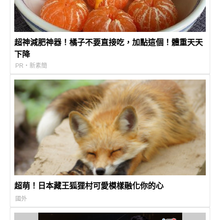
超神減肥神器！橘子不要直接吃，加點這個！體重天天
下降
PR・新素簡
超萌！日本藏王狐狸村可愛模樣融化你的心
國外