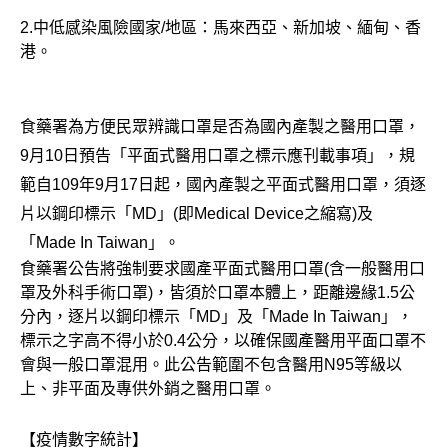
2.中低感染風險國家/地區：馬來西亞、新加坡、緬甸、香
港。
食藥署為方便民眾辨識口罩是否為國內產製之醫用口罩，
9月10日預告「平面式醫用口罩之標示應刊載事項」，規
範自109年9月17日起，國內產製之平面式醫用口罩，須逐
片以鋼印標示「MD」(即Medical Device之縮寫)及
「Made In Taiwan」。
食藥署公告將強制要求國產平面式醫用口罩(含一般醫用口
罩及外科手術口罩)，皆須於口罩本體上，距離邊緣1.5公
分內，逐片以鋼印標示「MD」及「Made In Taiwan」，
標示之字高不得小於0.4公分，以確保國產醫用平面口罩不
會與一般口罩混用。此公告範圍不包含醫用N95等級以
上、非平面及專供外銷之醫用口罩。
【疫情數字統計】