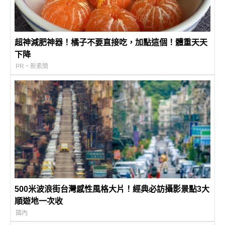
超神減肥神器！橘子不要直接吃，加點這個！體重天天
下降
PR・新素簡
500米波浪街台灣感性風格大片！經典必訪攝影景點3大
順遊地一次收
國內