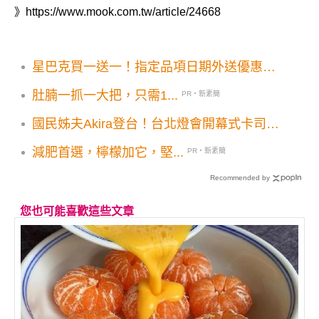
》
https://www.mook.com.tw/article/24668
星巴克買一送一！指定品項日期外送優惠
Get喝起來
肚腩一抓一大把，只需1...
PR・新素簡
國民姊夫Akira登台！台北燈會開幕式卡司曝
光
減肥首選，檸檬加它，堅...
PR・新素簡
Recommended by
您也可能喜歡這些文章