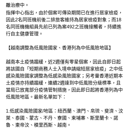
離治療中。
指揮中心指出，由於個案可傳染期間已在進行居家檢疫，
因此2名同班機前後二排旅客維持為居家檢疫對象；而18
名同班機機組員先前已列為案492之班機接觸者，持續進
行自主健康管理。
【越南調整為低風險國家、香港列為中低風險地區】
越南本土疫情趨緩，近2週僅有零星個案，因此自即日起
將該國自「短期商務人士入境申請縮短居家檢疫」之中低
感染風險國家調整為低感染風險國家；另考量香港近期本
土疫情亦持續趨緩，連續2週達到中低風險分級標準，且
當局已放寬部分疫情管制措施，因此即日起將香港列為中
低風險地區。最新名單如下：
1.低感染風險國家/地區：紐西蘭、澳門、帛琉、斐濟、汶
萊、泰國、蒙古、不丹、寮國、柬埔寨、斯里蘭卡、諾
魯、東帝汶、模里西斯、越南。