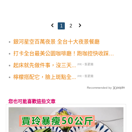
1
2
銀河星空百萬夜景 全台十大夜景餐廳
打卡全台最美公園咖啡廳！跑咖控快收踩點
清單高雄10大咖啡館
起床就先做件事，沒三天...
PR・新素簡
檸檬搭配它，臉上斑點全...
PR・新素簡
Recommended by
您也可能喜歡這些文章