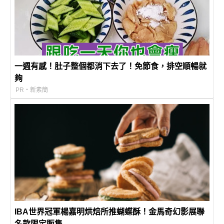
一週有感！肚子整個都消下去了！免節食，排空順暢就
夠
PR・新素簡
IBA世界冠軍楊嘉明烘焙所推蝴蝶酥！金馬奇幻影展聯
名款限定販售