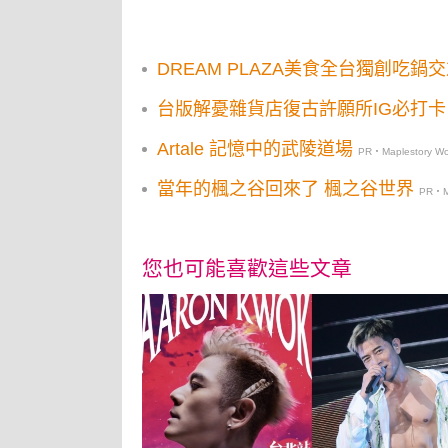
DREAM PLAZA美食全台獨創吃
台版解憂雜貨店復古許願所IG必打
Artale 記憶中的武陵道場
PR・Maplestory Wo
當年的楓之谷回來了 楓之谷世界
PR・Ma
您也可能喜歡這些文章