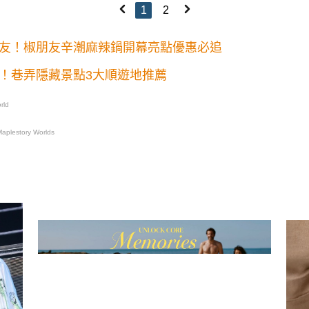
1
2
鍋交友！椒朋友辛潮麻辣鍋開幕亮點優惠必追
卡！巷弄隱藏景點3大順遊地推薦
rld
plestory Worlds