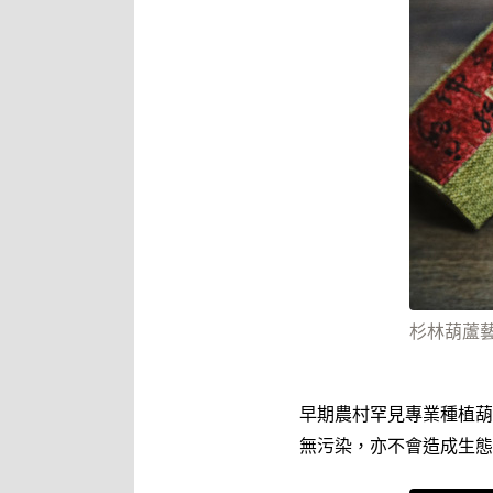
杉林葫蘆
早期農村罕見專業種植葫
無污染，亦不會造成生態