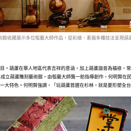
術館收藏展示多位瓠藝大師作品，從彩繪、素描多種技法呈現葫
目。葫蘆在華人地區代表吉祥的意涵，加上葫蘆諧音為福祿，常
年成立葫蘆雕刻藝術館，由瓠藝大師龔一舫指導創作，何明賢在民
一大特色。何明賢強調，「玩葫蘆首選在杉林，就是要形塑全台