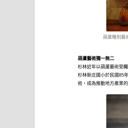
葫蘆雕刻藝
葫蘆藝術獨一無二
杉林近年以葫蘆藝術受矚
杉林新庄國小於民國85
術，成為推動地方產業的