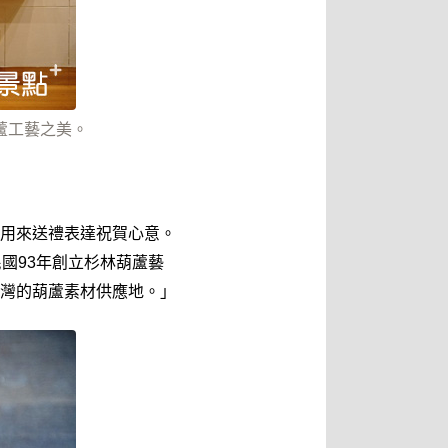
蘆工藝之美。
用來送禮表達祝賀心意。
國93年創立杉林葫蘆藝
灣的葫蘆素材供應地。」