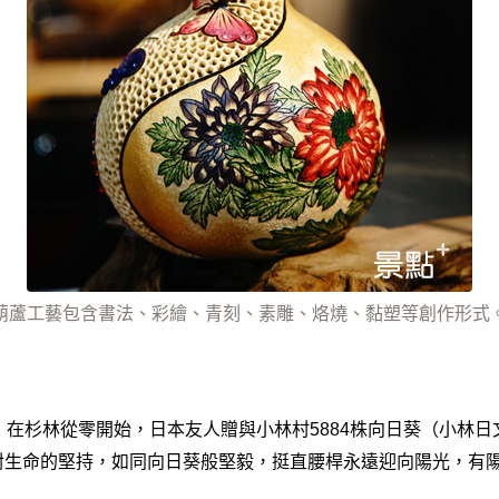
葫蘆工藝包含書法、彩繪、青刻、素雕、烙燒、黏塑等創作形式
村，在杉林從零開始，日本友人贈與小林村5884株向日葵（小林日文
村對生命的堅持，如同向日葵般堅毅，挺直腰桿永遠迎向陽光，有