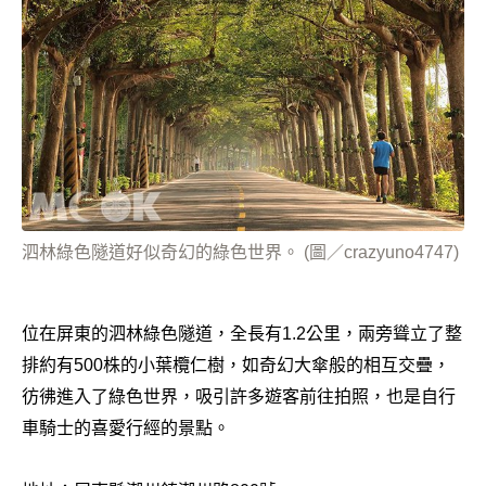
泗林綠色隧道好似奇幻的綠色世界。 (圖／crazyuno4747)
位在屏東的泗林綠色隧道，全長有1.2公里，兩旁聳立了整
排約有500株的小葉欖仁樹，如奇幻大傘般的相互交疊，
彷彿進入了綠色世界，吸引許多遊客前往拍照，也是自行
車騎士的喜愛行經的景點。