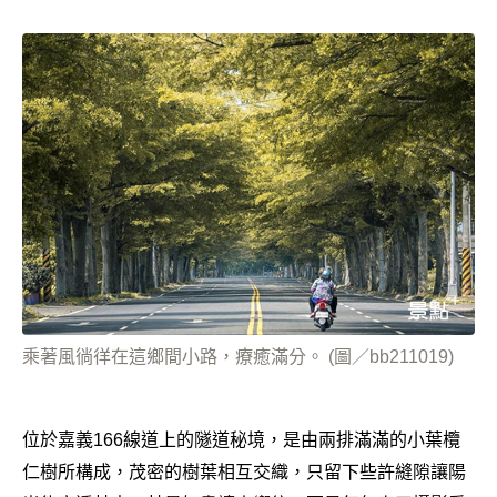
乘著風徜徉在這鄉間小路，療癒滿分。 (圖／bb211019)
位於嘉義166線道上的隧道秘境，是由兩排滿滿的小葉欖
仁樹所構成，茂密的樹葉相互交織，只留下些許縫隙讓陽