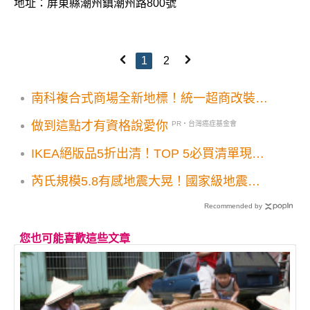
地址：屏東縣潮州鎮潮州路800號
1
2
南科複合式商場全新地標！統一超商改裝
Park17引進11間品牌
做到這點才有資格說愛你
PR・台灣癌症基金會
IKEA絕版品5折出清！TOP 5必買清單現省
8000元 銅板價19元入手實用好物
芮氏規模5.8有感地震大晃！國家級地震警
報系統大響震央在宜蘭最大震度 4級
Recommended by
您也可能喜歡這些文章