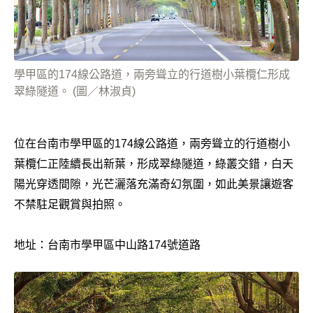
學甲區的174線公路道，兩旁聳立的行道樹小葉欖仁形成
翠綠隧道。 (圖／林淑貞)
位在台南市學甲區的174線公路道，兩旁聳立的行道樹小
葉欖仁正陸續長出新葉，形成翠綠隧道，綠叢交錯，白天
陽光穿透間隙，光芒灑落充滿奇幻氛圍，如此美景讓遊客
不禁駐足觀賞與拍照。
地址：台南市學甲區中山路174號道路