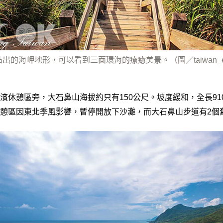
的海岬地形，可以看到三面環海的療癒美景。（圖／taiwan_expl
濱休憩區旁，大石鼻山海拔約只有150公尺。坡度緩和，全長91
憩區因東北季風影響，暫停開放下沙灘，而大石鼻山步道有2個