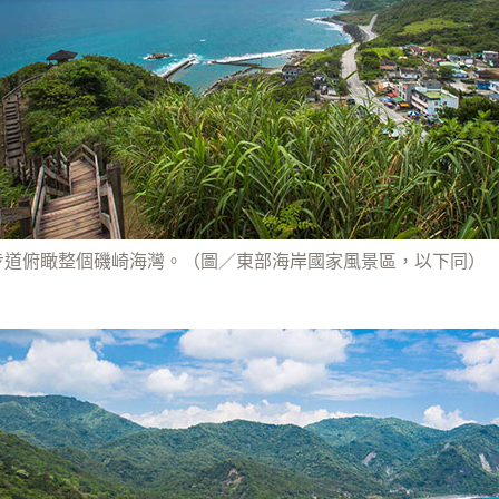
步道俯瞰整個磯崎海灣。（圖／東部海岸國家風景區，以下同）