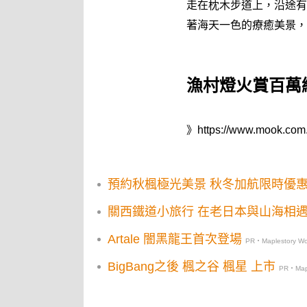
走在枕木步道上，沿途有
著海天一色的療癒美景，
漁村燈火賞百萬
》
https://www.mook.com.
預約秋楓極光美景 秋冬加航限時優
關西鐵道小旅行 在老日本與山海相
Artale 闇黑龍王首次登場
PR・Maplestory Wo
BigBang之後 楓之谷 楓星 上市
PR・Mapl