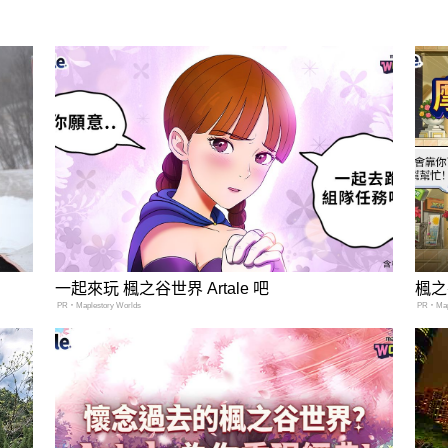
一起來玩 楓之谷世界 Artale 吧
楓之
PR・Maplestory Worlds
PR・Mapl