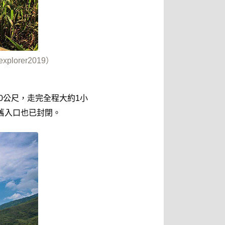
orer2019）
0公尺，走完
全程
大約1小
舊入口也已封閉。