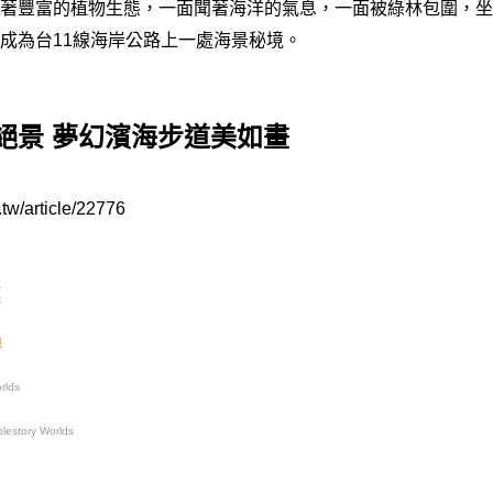
著豐富的植物生態，一面聞著海洋的氣息，一面被綠林包圍，坐
成為台11線海岸公路上一處海景秘境。
絕景 夢幻濱海步道美如畫
tw/article/22776
惠
遇
rlds
estory Worlds