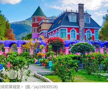
莉葉城堡。 (圖／jay19930518)