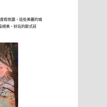
度假氛圍，這些美麗的城
投絕美、好玩的歐式莊