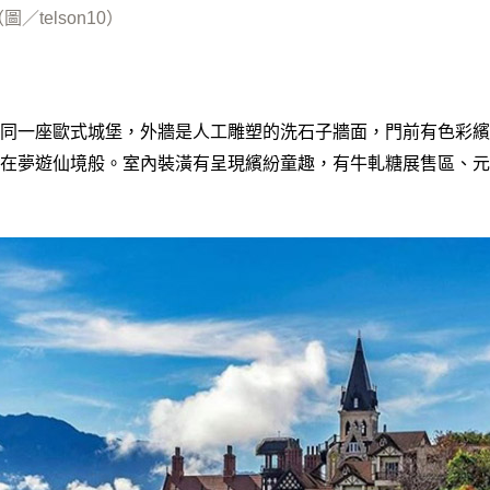
／telson10）
同一座歐式城堡，外牆是人工雕塑的洗石子牆面，門前有色彩繽
在夢遊仙境般。室內裝潢有呈現繽紛童趣，有牛軋糖展售區、元