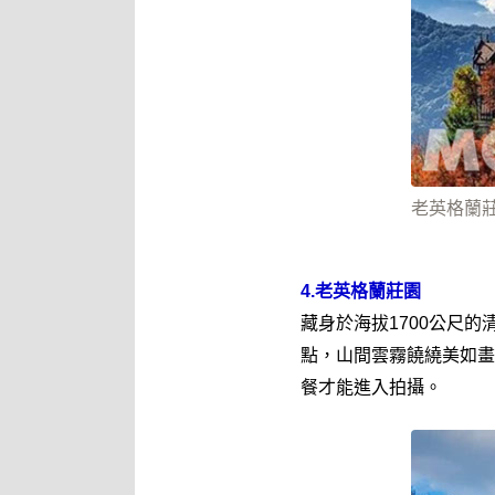
老英格蘭莊園
4.老英格蘭莊園
藏身於海拔1700公尺
點，山間雲霧饒繞美如畫
餐才能進入拍攝。