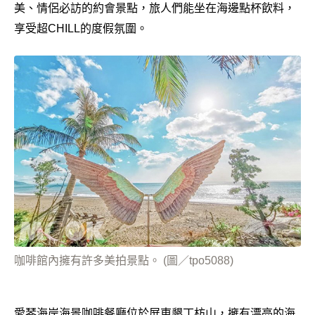
美、情侶必訪的約會景點，旅人們能坐在海邊點杯飲料，
享受超CHILL的度假氛圍。
咖啡館內擁有許多美拍景點。 (圖／tpo5088)
愛琴海岸海景咖啡餐廳位於屏東墾丁枋山，擁有漂亮的海