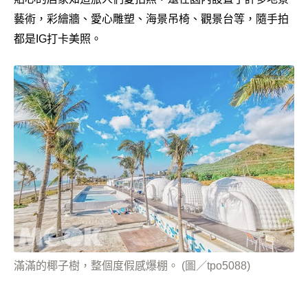
藝術，彩繪牆、愛心雕塑、海景吊椅、觀景台等，隨手拍
都是IG打卡美照。
滿滿的椰子樹，整個度假感爆棚。 (圖／tpo5088)