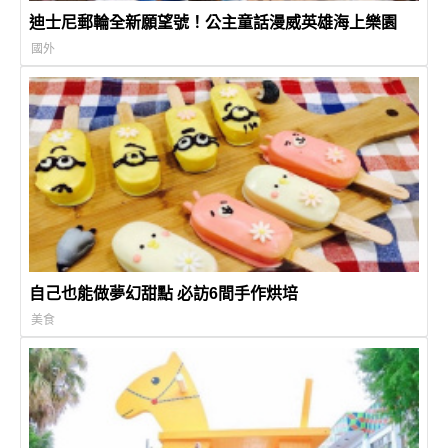
迪士尼郵輪全新願望號！公主童話漫威英雄海上樂園
國外
自己也能做夢幻甜點 必訪6間手作烘培
美食