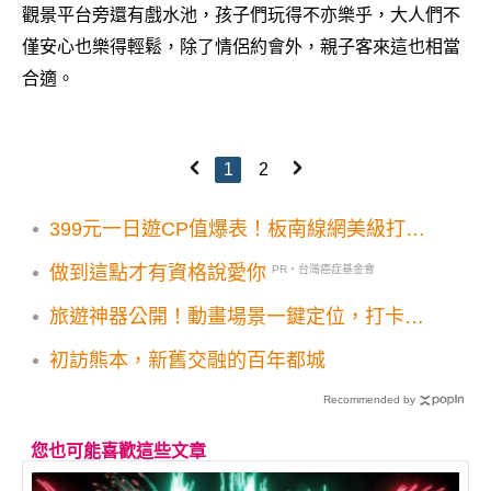
觀景平台旁還有戲水池，孩子們玩得不亦樂乎，大人們不
僅安心也樂得輕鬆，除了情侶約會外，親子客來這也相當
合適。
1
2
399元一日遊CP值爆表！板南線網美級打卡
美食景點全包
做到這點才有資格說愛你
PR・台灣癌症基金會
旅遊神器公開！動畫場景一鍵定位，打卡路
線直接查，再也不用花時間四處找景點
初訪熊本，新舊交融的百年都城
Recommended by
您也可能喜歡這些文章