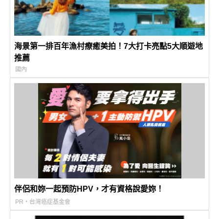
海景第一排百年漁村療癒美拍！7大打卡亮點5大順遊地
推薦
國內
伴侶和妳一起預防HPV，才有資格說愛妳！
PR・台灣癌症基金會