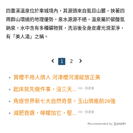
四重溪溫泉位於車城境內，其源頭來自虱目山麓，挾著四
周群山環繞的地理優勢，泉水源源不絕，溫泉屬於碳酸氫
鈉泉，水中含有多種礦物質，洗浴後全身皮膚光滑潔淨，
有「美人湯」之稱。
1
2
賞櫻不用人擠人 河津櫻河濱綻放正美
起床就先做件事，沒三天...
PR・新素簡
角逐世界新七大自然奇景，玉山擠進前28強
減肥首選，檸檬加它，堅...
PR・新素簡
Recommended by