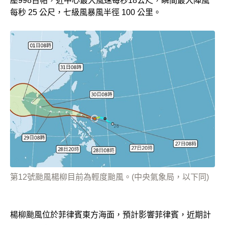
壓998百帕，近中心最大風速每秒18公尺，瞬間最大陣風
每秒 25 公尺，七級風暴風半徑 100 公里。
第12號颱風楊柳目前為輕度颱風。(中央氣象局，以下同)
楊柳颱風位於菲律賓東方海面，預計影響菲律賓，近期計