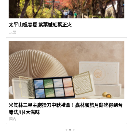
太平山楓春夏 紫葉槭紅葉正火
玩樂
米其林三星主廚操刀中秋禮盒！嘉林餐旅月餅吃得到台
粵法川4大滋味
國內