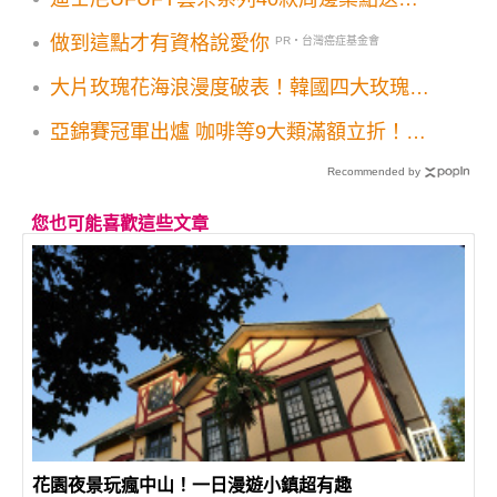
米奇米妮經典公仔月亮燈一次收
做到這點才有資格說愛你
PR・台灣癌症基金會
大片玫瑰花海浪漫度破表！韓國四大玫瑰花
景點
亞錦賽冠軍出爐 咖啡等9大類滿額立折！感
謝中華隊付出7-ELEVEN三支付優惠延長
Recommended by
您也可能喜歡這些文章
花園夜景玩瘋中山！一日漫遊小鎮超有趣