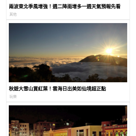
兩波東北季風增強！週二降雨增多一週天氣預報先看
其他
秋遊大雪山賞紅葉！雲海日出美如仙境超正點
玩樂