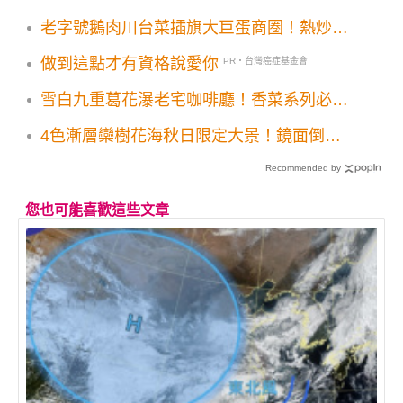
老字號鵝肉川台菜插旗大巨蛋商圈！熱炒酒
家菜台味新菜單必追
做到這點才有資格說愛你
PR・台灣癌症基金會
雪白九重葛花瀑老宅咖啡廳！香菜系列必點
古物空間美拍
4色漸層欒樹花海秋日限定大景！鏡面倒影
美拍取景角度必收
Recommended by
您也可能喜歡這些文章