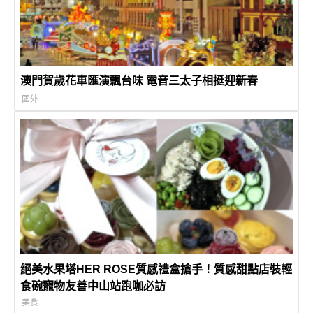
澳門賀歲花車匯演飄台味 電音三太子相挺迎新春
國外
絕美水果塔HER ROSE質感禮盒搶手！質感甜點店裝輕
食碗寵物友善中山站跑咖必訪
美食