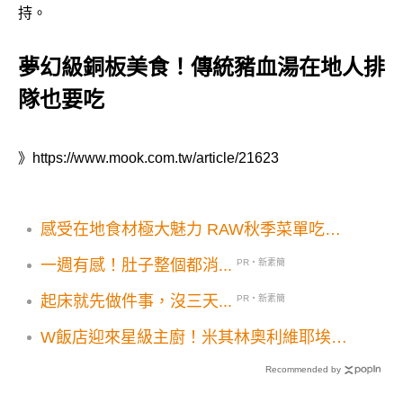
持。
夢幻級銅板美食！傳統豬血湯在地人排
隊也要吃
》
https://www.mook.com.tw/article/21623
感受在地食材極大魅力 RAW秋季菜單吃到
豐盛美好
一週有感！肚子整個都消...
PR・新素簡
起床就先做件事，沒三天...
PR・新素簡
W飯店迎來星級主廚！米其林奧利維耶埃爾
澤領軍打造全新餐廳Seasons by Olivie.e
Recommended by