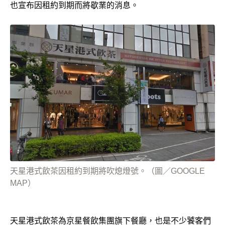
也宣布因租約到期而將歇業的消息。
天星港式飲茶因租約到期將吹熄燈號。（圖／GOOGLE
MAP）
天星港式飲茶為京星餐飲集團旗下餐廳，也是不少饕客們