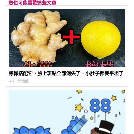
您也可能喜歡這些文章
檸檬搭配它，臉上斑點全部消失了，小肚子都變平坦了
PR・新素簡