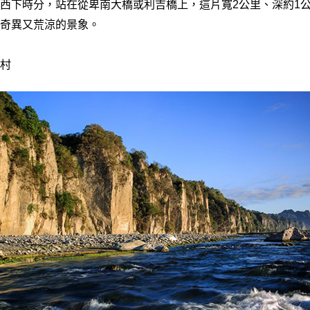
西下時分，站在從卑南大橋或利吉橋上，這片寬2公里、深約1
奇異又荒涼的景象。
村