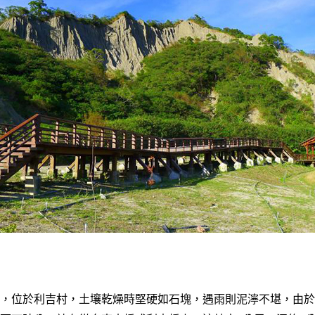
。
，位於利吉村，土壤乾燥時堅硬如石塊，遇雨則泥濘不堪，由於