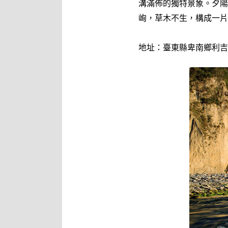
溝滿佈的獨特景象。夕陽
峋，草木不生，構成一片
地址：臺東縣卑南鄉利吉