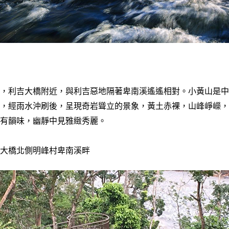
，利吉大橋附近，與利吉惡地隔著卑南溪遙遙相對。小黃山是中
，經雨水沖刷後，呈現奇岩聳立的景象，黃土赤裸，山峰崢嶸，
有韻味，幽靜中見雅緻秀麗。
大橋北側明峰村卑南溪畔