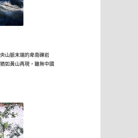
央山脈末端的卑南礫岩
猶如黃山再現，雖無中國