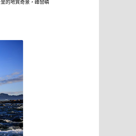
公里的地質奇景，峰巒嶙