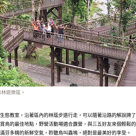
森林遊樂區。
生態教室，沿著區內的林蔭步道行走，可以隨著沿路的解說牌了
賞鳥的最佳地點，野營活動場適合露營，與三五好友來個輕鬆的
滿芬多精的新鮮空氣，聆聽鳥叫蟲鳴，絕對是最美好的享受。