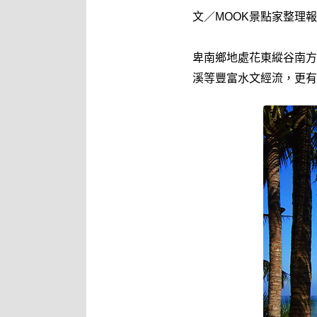
文／MOOK景點家整理
卑南鄉地處花東縱谷南方
溪等豐富水文經流，更有