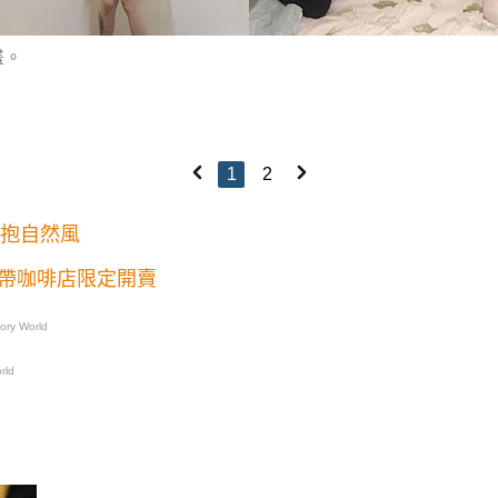
畫。
1
2
擁抱自然風
帶咖啡店限定開賣
ry World
rld