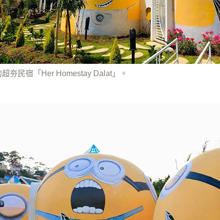
夯民宿「Her Homestay Dalat」。