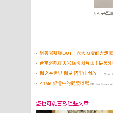
小小兵壁
網美咖啡廳OUT！六大IG版面大走
台南必吃糯夫米糕快閃台北！最美外
楓之谷世界 楓星 阿里山開放
PR・Maplesto
Artale 記憶中的武陵道場
PR・Maplestory Wo
您也可能喜歡這些文章