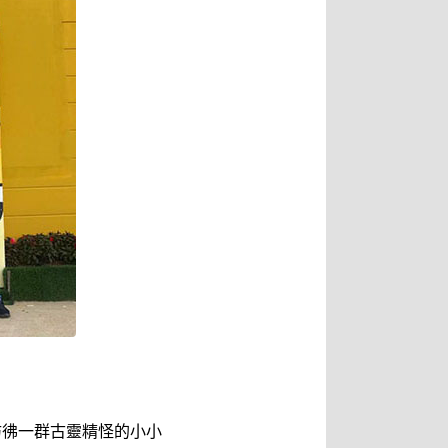
彷彿一群古靈精怪的小小