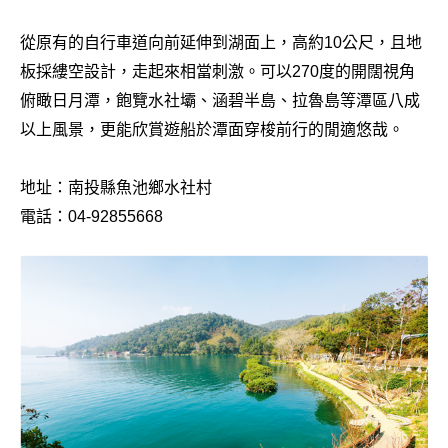
從原有的自行車道向前延伸到湖面上，高約10公尺，且地
板採縷空設計，走起來相當刺激。可以270度的開闊視角
俯瞰日月潭，飽覽水社壩、涵碧半島、拉魯島等潭區八成
以上風景，更能欣賞遊船於潭面穿梭前行的閒適悠哉。
地址：南投縣魚池鄉水社村
電話：04-92855668