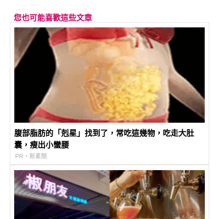
您也可能喜歡這些文章
腹部脂肪的「剋星」找到了，常吃這幾物，吃走大肚
囊，瘦出小蠻腰
PR・新素簡