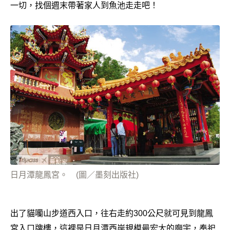
一切，找個週末帶著家人到魚池走走吧！
日月潭龍鳳宮。 (圖／墨刻出版社)
出了貓囒山步道西入口，往右走約300公尺就可見到龍鳳
宮入口牌樓，這裡是日月潭西岸規模最宏大的廟宇，奉祀