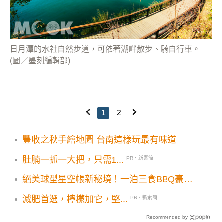
日月潭的水社自然步道，可依著湖畔散步、騎自行車。
(圖／墨刻編輯部)
1
2
豐收之秋手繪地圖 台南這樣玩最有味道
肚腩一抓一大把，只需1...
PR・新素簡
絕美球型星空帳新秘境！一泊三食BBQ豪華
露營度假
減肥首選，檸檬加它，堅...
PR・新素簡
Recommended by