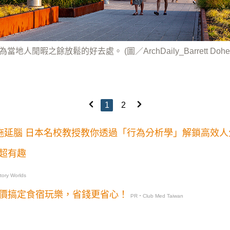
人閒暇之餘放鬆的好去處。 (圖／ArchDaily_Barrett Doherty,Da
1
2
拖延腦 日本名校教授教你透過「行為分析學」解鎖高效人
超有趣
ory Worlds
價搞定食宿玩樂，省錢更省心！
PR・Club Med Taiwan