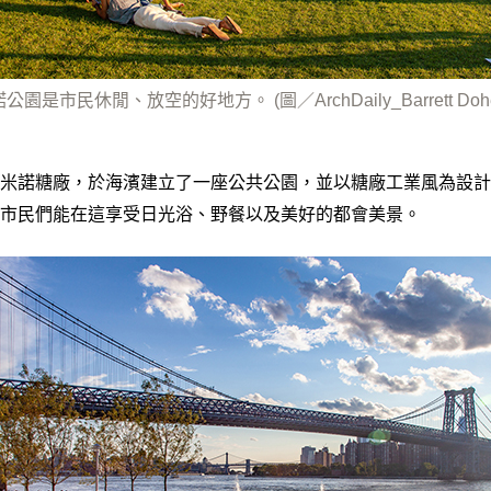
市民休閒、放空的好地方。 (圖／ArchDaily_Barrett Doherty,D
米諾糖廠，於海濱建立了一座公共公園，並以糖廠工業風為設計
市民們能在這享受日光浴、野餐以及美好的都會美景。