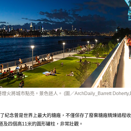
將城市點亮。景色迷人。 (圖／ArchDaily_Barrett Doherty,Dani
了紀念曾是世界上最大的糖廠，不僅保存了廢棄糖廠精煉過程收
軌道及四個高11米的圓形罐柱，非常壯觀。