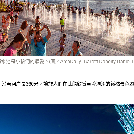
是小孩們的最愛。(圖／ArchDaily_Barrett Doherty,Daniel Le
頃，沿著河岸長360米，讓旅人們在此能欣賞車流洶湧的鐵橋景色