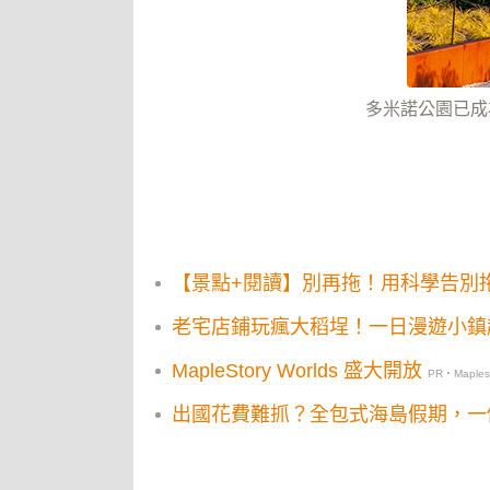
多米諾公園已成為當地
【景點+閱讀】別再拖！用科學告別
老宅店鋪玩瘋大稻埕！一日漫遊小鎮
MapleStory Worlds 盛大開放
PR・Maplest
出國花費難抓？全包式海島假期，一