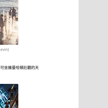
vin)
還可坐擁曼哈頓壯觀的天