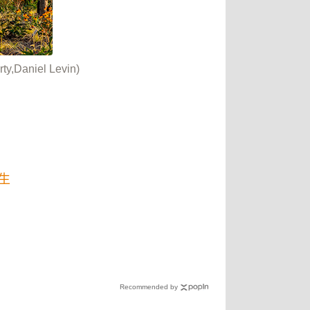
niel Levin)
生
Recommended by