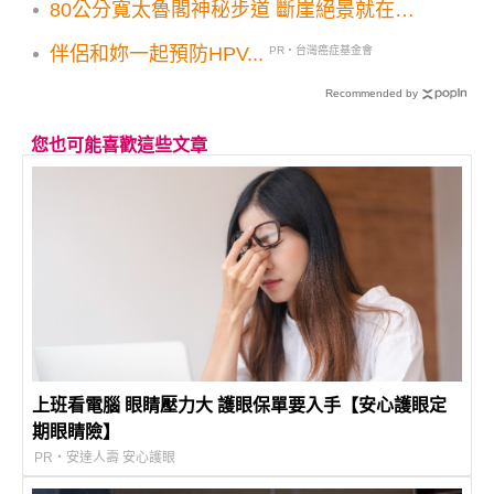
80公分寬太魯閣神秘步道 斷崖絕景就在腳
下
伴侶和妳一起預防HPV...
PR・台灣癌症基金會
Recommended by
您也可能喜歡這些文章
上班看電腦 眼睛壓力大 護眼保單要入手【安心護眼定
期眼睛險】
PR・安達人壽 安心護眼