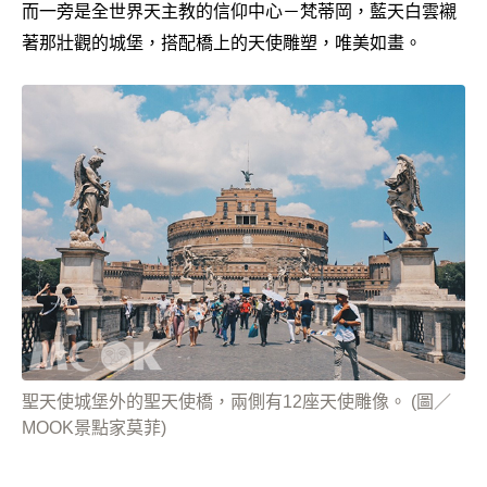
而一旁是全世界天主教的信仰中心－梵蒂岡，藍天白雲襯
著那壯觀的城堡，搭配橋上的天使雕塑，唯美如畫。
聖天使城堡外的聖天使橋，兩側有12座天使雕像。 (圖／
MOOK景點家莫菲)