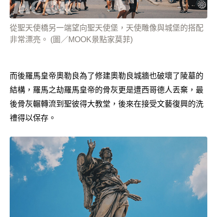
從聖天使橋另一端望向聖天使堡，天使雕像與城堡的搭配
非常漂亮。 (圖／MOOK景點家莫菲)
而後羅馬皇帝奧勒良為了修建奧勒良城牆也破壞了陵墓的
結構，羅馬之劫羅馬皇帝的骨灰更是遭西哥德人丟棄，最
後骨灰輾轉流到聖彼得大教堂，後來在接受文藝復興的洗
禮得以保存。