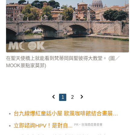
在聖天使橋上就能看到梵蒂岡與聖彼得大教堂。 (圖／
MOOK景點家莫菲)
1
2
台九線爆紅童話小屋 歐風咖啡館結合畫展開
幕
立即諮詢HPV！是對自...
PR・台灣癌症基金會