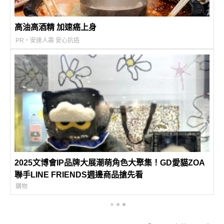
高油高酒精 加速癌上身
PR・安達人壽 安心抗癌
2025文博會IP品牌大展潮萌角色大聚集！GD愛貓ZOA
聯手LINE FRIENDS週邊商品搶先看
購物