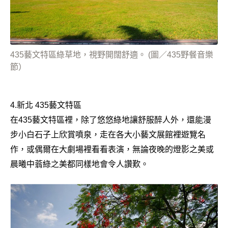
435藝文特區綠草地，視野開闊舒適。 (圖／435野餐音樂
節）
4.新北 435藝文特區
在435藝文特區裡，除了悠悠綠地讓舒服醉人外，還能漫
步小白石子上欣賞噴泉，走在各大小藝文展館裡遊覽名
作，或偶爾在大劇場裡看看表演，無論夜晚的燈影之美或
晨曦中蓊綠之美都同樣地會令人讚歎。