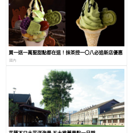
買一送一萬聖甜點都在這！抹茶控一〇八必追新店優惠
國內