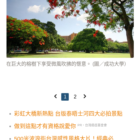
在巨大的榕樹下享受微風吹拂的愜意。 (圖／成功大學）
1
2
彩虹大橋新熱點 台版泰晤士河四大必拍景點
做到這點才有資格說愛你
PR・台灣癌症基金會
500米波浪街台灣感性風格大片！經典必訪