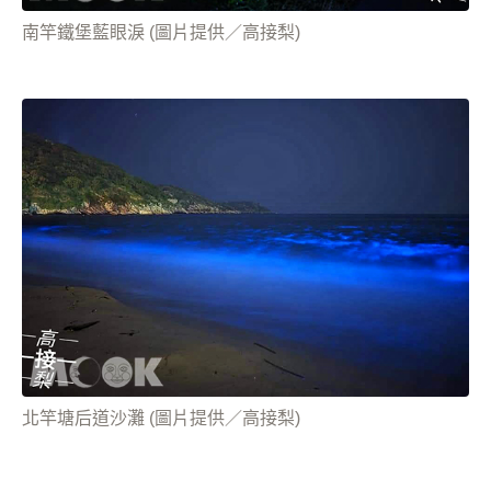
南竿鐵堡藍眼淚 (圖片提供／高接梨)
北竿塘后道沙灘 (圖片提供／高接梨)