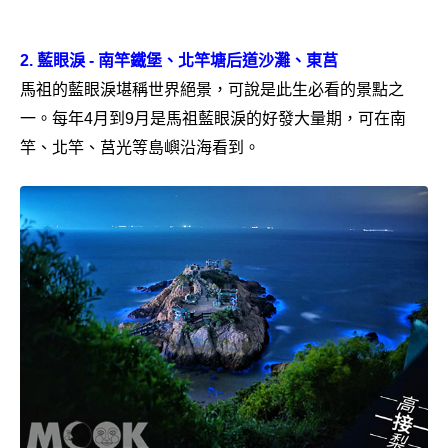
2.
藍眼淚 - 南竿鐵堡、北竿塘后道沙灘、東莒
馬祖的藍眼淚堪稱世界絕景，可說是此生必看的景點之
一。每年4月到9月是馬祖藍眼淚的好發大量期，可在南
竿、北竿、莒光等島嶼沿海看到。