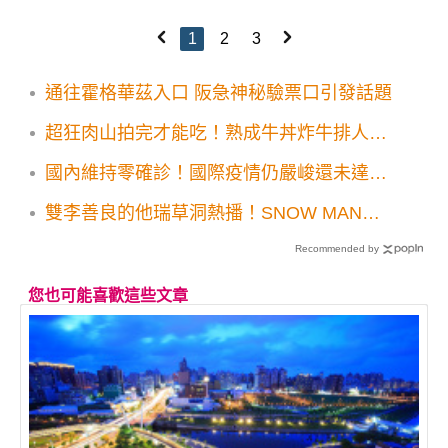
1
2
3
通往霍格華茲入口 阪急神秘驗票口引發話題
超狂肉山拍完才能吃！熟成牛丼炸牛排人氣
店
國內維持零確診！國際疫情仍嚴峻還未達高
峰
雙李善良的他瑞草洞熱播！SNOW MAN旅
遊節目新上檔Disney+ 8月份推薦新片片單
Recommended by
您也可能喜歡這些文章