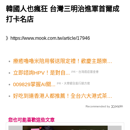
韓國人也瘋狂 台灣三明治進軍首爾成
打卡名店
》
https://www.mook.com.tw/article/17946
療癒嚕嚕米陪用餐送限定禮！歡慶主題樂園
開幕
立即諮詢HPV！是對自...
PR・台灣癌症基金會
009829掌握AI關...
PR・大華銀全能行銷方案
好吃到連香港人都推薦！全台六大港式茶餐
廳
Recommended by
您也可能喜歡這些文章