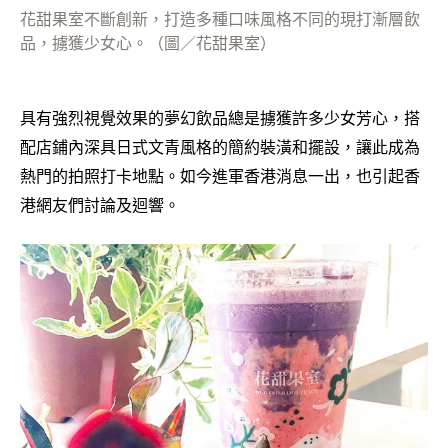
花甜果室不斷創新，打造多種口味風格不同的現打漸層飲
品，擄獲少女心。（圖／花甜果室）
具有強烈視覺效果的夢幻飲品總是擄獲許多少女芳心，搭
配店鋪內深具日式文青風格的簡約裝潢和擺設，讓此成為
熱門的拍照打卡地點。如今進軍香港消息一出，也引起香
港網友們討論及迴響。