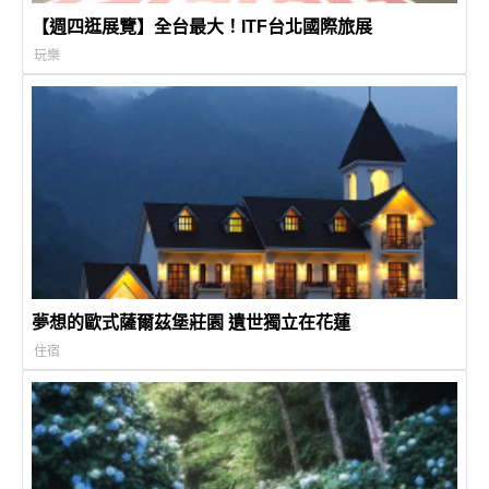
【週四逛展覽】全台最大！ITF台北國際旅展
玩樂
夢想的歐式薩爾茲堡莊園 遺世獨立在花蓮
住宿