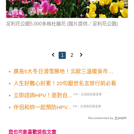
足利花公園5,000多株杜鵑花 (圖片提供／足利花公園)
1
2
廣島5大冬日滑雪勝地！北歐三溫暖吳市水
產祭冬季點燈 探訪日本雪鄉魅力
人生好難心好累！20句厭世名言旅行前必看
立即諮詢HPV！是對自...
PR・台灣癌症基金會
伴侶和妳一起預防HPV...
PR・台灣癌症基金會
Recommended by
您也可能喜歡這些文章