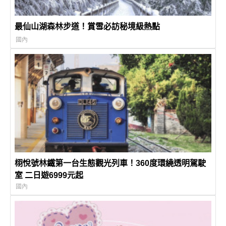
最仙山湖森林步道！賞雪必訪秘境級熱點
國內
栩悅號林鐵第一台生態觀光列車！360度環繞透明駕駛
室 二日遊6999元起
國內