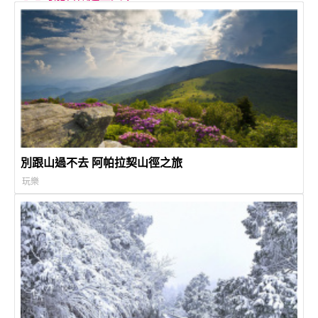
別跟山過不去 阿帕拉契山徑之旅
玩樂