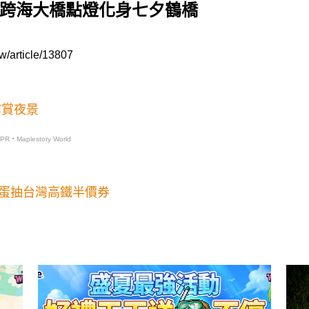
 跨海大橋點燈化身七夕鶴橋
w/article/13807
館賞夜景
PR・Maplestory World
蛋抽台灣高鐵半價券