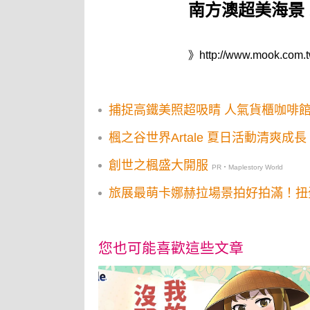
南方澳超美海景
》
http://www.mook.com.t
捕捉高鐵美照超吸睛 人氣貨櫃咖啡
楓之谷世界Artale 夏日活動清爽成長
創世之楓盛大開服
PR・Maplestory World
旅展最萌卡娜赫拉場景拍好拍滿！扭
您也可能喜歡這些文章