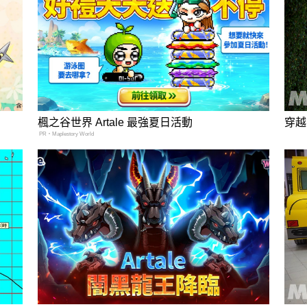
楓之谷世界 Artale 最強夏日活動
穿越
PR・Maplestory World