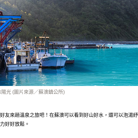
陽光 (圖片來源／蘇澳鎮公所)
好友來趟溫泉之旅吧！在蘇澳可以看到好山好水，還可以泡湯紓
力好好放鬆。