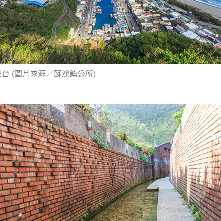
台 (圖片來源／蘇澳鎮公所)