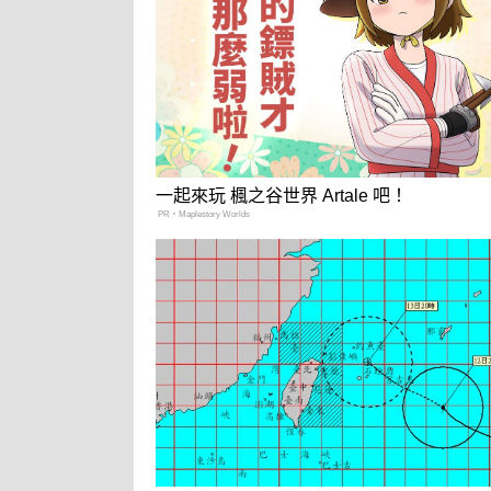
一起來玩 楓之谷世界 Artale 吧！
PR・Maplestory Worlds