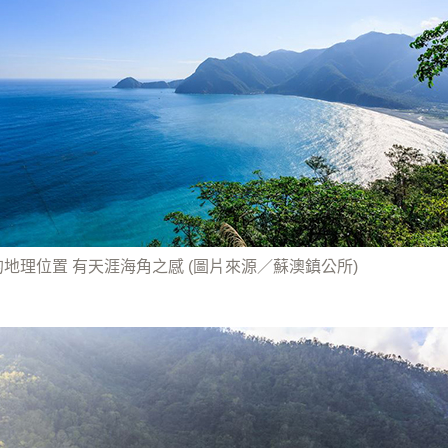
地理位置 有天涯海角之感 (圖片來源／蘇澳鎮公所)