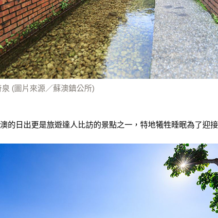
泉 (圖片來源／蘇澳鎮公所)
澳的日出更是旅遊達人比訪的景點之一，特地犧牲睡眠為了迎接