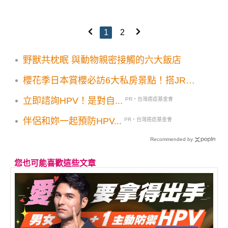
1
2
野獸共枕眠 與動物親密接觸的六大飯店
櫻花季日本賞櫻必訪6大私房景點！搭JR東
日本前進花海勝地
立即諮詢HPV！是對自...
PR・台灣癌症基金會
伴侶和妳一起預防HPV...
PR・台灣癌症基金會
Recommended by
您也可能喜歡這些文章