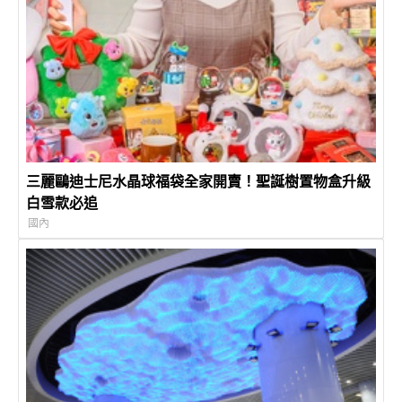
三麗鷗迪士尼水晶球福袋全家開賣！聖誕樹置物盒升級
白雪款必追
國內