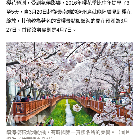
櫻花預測，受到氣候影響，2016年櫻花季比往年提早了3
至5天，自3月20日起從最南端的濟州島就能陸續見到櫻花
綻放，其他較為著名的賞櫻景點如鎮海的開花預測為3月
27日、首爾汝矣島則是4月7日。
鎮海櫻花燦爛紛飛，有韓國第一賞櫻名所的美譽。（圖片