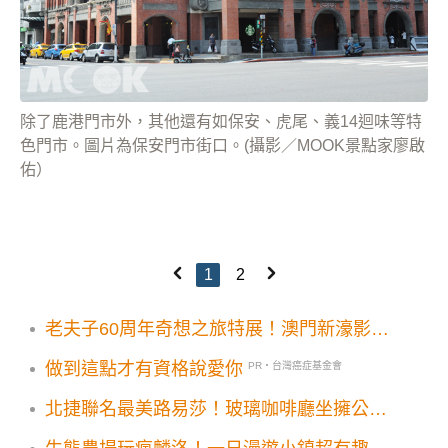
除了鹿港門市外，其他還有如保安、虎尾、義14迴味等特
色門市。圖片為保安門市街口。(攝影／MOOK景點家廖啟
佑）
1
2
老夫子60周年奇想之旅特展！澳門新濠影滙
「漫妙濠時光」懷舊復古氛圍場景必打卡
做到這點才有資格說愛你
PR・台灣癌症基金會
北捷聯名最美路易莎！玻璃咖啡廳坐擁公園
綠意設計藍杯必拍