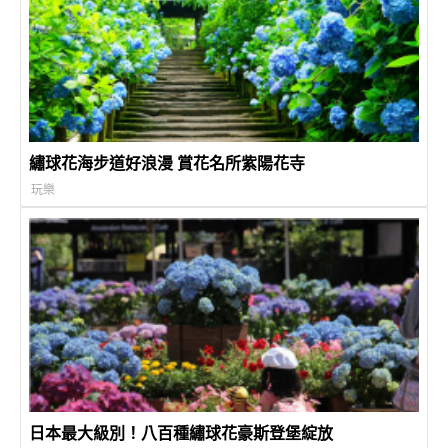
繡球花海步道好浪漫 賞花名所紫陽花寺
玩樂
日本最大級別！八百種繡球花豪斯登堡綻放