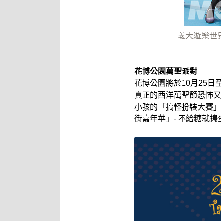
義大遊樂世
花博公園萬聖派對
花博公園將於10月25
真正的西洋萬聖節恐怖又
小孩的「搞怪扮裝大賽」
街嘉年華」- 不給糖就