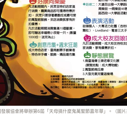
圈發展協會將舉辦第6屆「天母搞什麼鬼萬聖節嘉年華」。（圖片