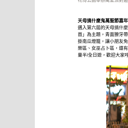
花博公園舉辦萬聖派對邀
天母搞什麼鬼萬聖節嘉年
邁入第六屆的天母搞什麼
首」為主題，青面獠牙帶
掛南瓜燈籠，讓小朋友免
樂區、女巫占卜區，還有
量半/全日遊，歡迎大家