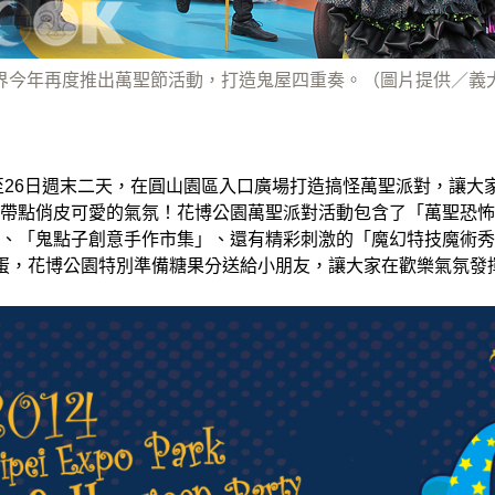
界今年再度推出萬聖節活動，打造鬼屋四重奏。（圖片提供／義
日至26日週末二天，在圓山園區入口廣場打造搞怪萬聖派對，讓大
帶點俏皮可愛的氣氛！花博公園萬聖派對活動包含了「萬聖恐怖
、「鬼點子創意手作市集」、還有精彩刺激的「魔幻特技魔術秀
搗蛋，花博公園特別準備糖果分送給小朋友，讓大家在歡樂氣氛發