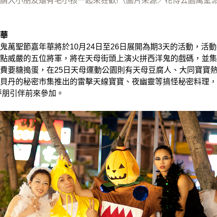
請大小朋友還有毛小孩一起來狂歡!（圖片來源／花博公園萬聖
華
鬼萬聖節嘉年華將於10月24日至26日展開為期3天的活動，活
點威嚴的五位將軍，將在天母街頭上演火拼西洋鬼的戲碼，並集合
費要糖搗蛋，在25日天母運動公園則有天母豆腐人、大同寶寶
貝丹的秘密市集推出的雷擊天線寶寶、夜幽靈等搞怪秘密料理，
呼朋引伴前來參加。