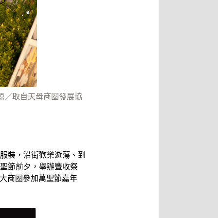
源／取自天母商圈發展協
服裝，沿街歡樂遊蕩、到
聖節前夕，舉辦豐收祭
成大商圈參加萬聖節嘉年