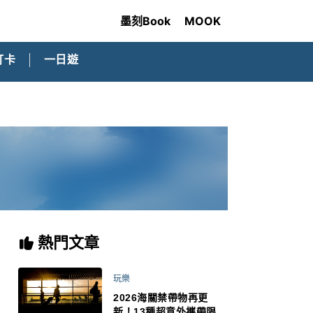
墨刻Book
MOOK
打卡
一日遊
熱門文章
玩樂
2026海關禁帶物再更
新！13種超意外攜帶限