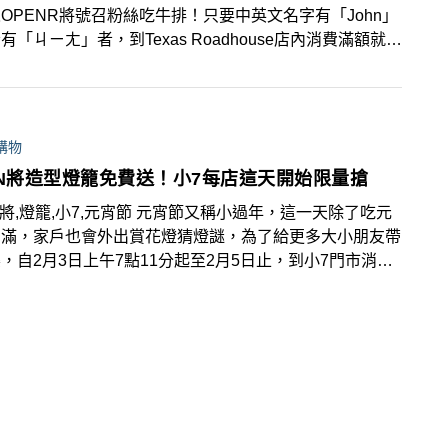
OPENR將號召粉絲吃牛排！只要中英文名字有「John」
有「ㄐㄧㄤ」者，到Texas Roadhouse店內消費滿額就可
費享有8盎司牛排，追蹤官方帳號再獲得巧克力布朗尼。
購物
EN將造型燈籠免費送！小7每店這天開始限量搶
N將,燈籠,小7,元宵節 元宵節又稱小過年，這一天除了吃元
圓滿，家戶也會外出賞花燈猜燈謎，為了給更多大小朋友帶
，自2月3日上午7點11分起至2月5日止，到小7門市消費
0元就可把OPEN將造型燈籠帶回家(單筆滿額不累贈)，與
歡度元宵節！