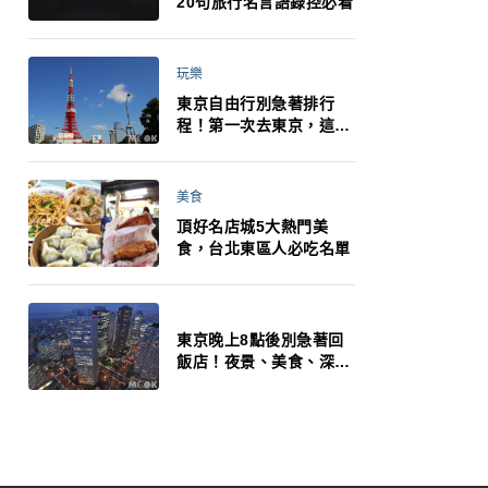
20句旅行名言語錄控必看
玩樂
東京自由行別急著排行
程！第一次去東京，這10
件事更重要
美食
頂好名店城5大熱門美
食，台北東區人必吃名單
東京晚上8點後別急著回
飯店！夜景、美食、深夜
玩法一次整理，東京人的
夜生活才正要開始