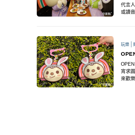
代言人
或讀音
以免
玩樂
OP
OPE
宵求
來歡樂
滿20
家人