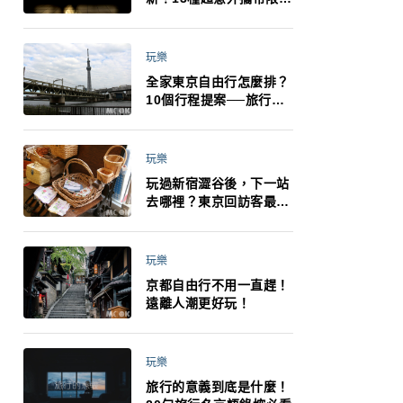
制：猛健樂、直髮梳、藍
牙耳機、暖暖包都有事！
最高還罰百萬！注意事項
玩樂
一次看！
全家東京自由行怎麼排？
10個行程提案──旅行不
再有人喊累喊無聊 X 爸媽
小孩都能找到喜歡的好玩
法！
玩樂
玩過新宿澀谷後，下一站
去哪裡？東京回訪客最推
薦下北澤
玩樂
京都自由行不用一直趕！
遠離人潮更好玩！
玩樂
旅行的意義到底是什麼！