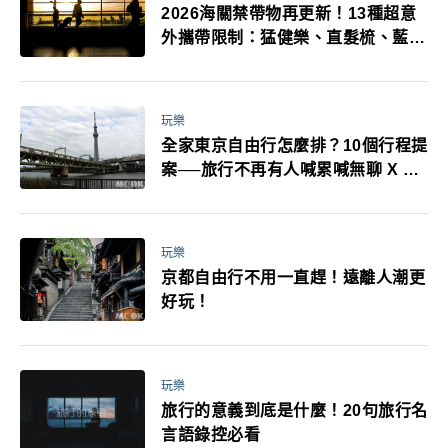
2026海關禁帶物再更新！13種超意
外攜帶限制：猛健樂、直髮梳、藍牙
耳機、暖暖包都有事！最高還罰百
萬！注意事項一次看！
玩樂
全家東京自由行怎麼排？10個行程提
案──旅行不再有人喊累喊無聊 X 爸
媽小孩都能找到喜歡的好玩法！
玩樂
京都自由行不用一直趕！遠離人潮更
好玩！
玩樂
旅行的意義到底是什麼！20句旅行名
言語錄控必看